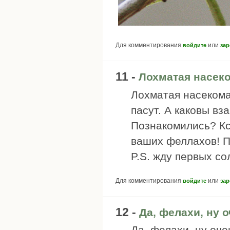
Для комментирования
или
войдите
зар
11 -
Лохматая насек
Лохматая насекома
пасут. А каковы в
Познакомились? Кс
ваших феллахов! П
P.S. жду первых со
Для комментирования
или
войдите
зар
12 -
Да, фелахи, ну 
Да, фелахи, ну оче