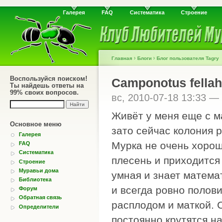
Галерея
FAQ
Систематика
Строение
›
›
Главная
Блоги
Блог пользователя Tagry
Воспользуйся поиском!
Camponotus fellah
Ты найдешь ответы на
99% своих вопросов.
вс, 2010-07-18 13:33 —
Живёт у меня еще с м
Основное меню
зато сейчас колония 
Галерея
Мурка не очень хорош
FAQ
Систематика
плесень и приходится 
Строение
Муравьи дома
умная и знает матема
Библиотека
и всегда ровно полов
Форум
Обратная связь
расплодом и маткой. 
Определители
постоянно крутятся на