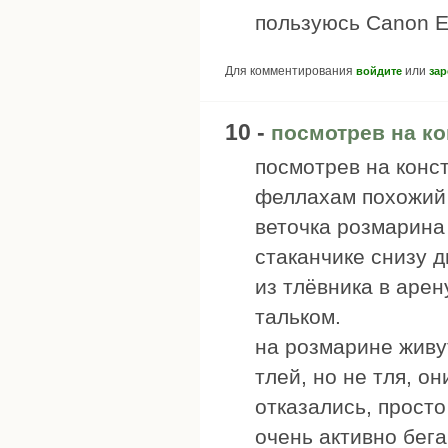
пользуюсь Canon E
Для комментирования
или
войдите
зар
10 -
посмотрев на к
посмотрев на конс
феллахам похожий 
веточка розмарина
стаканчике снизу д
из тлёвника в аре
тальком.
на розмарине живу
тлей, но не тля, о
отказались, просто
очень активно бега