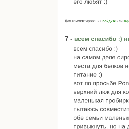
его любят :)
Для комментирования
или
войдите
зар
7 -
всем спасибо :) 
всем спасибо :)
на самом деле сиро
места для белков н
питание :)
вот по просьбе Po
верхний люк для к
маленькая пробирк
пытаюсь совместит
обе семьи маленьки
привыкнуть. но на 