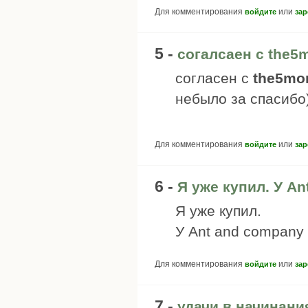
Для комментирования
или
войдите
зар
5 -
согалсаен с the5
согласен с
the5mo
небыло за спасибо
Для комментирования
или
войдите
зар
6 -
Я уже купил. У An
Я уже купил.
У Ant and company
Для комментирования
или
войдите
зар
7 -
удачи в начинани