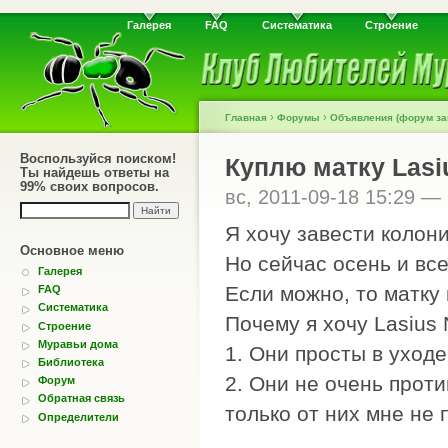
Галерея
FAQ
Систематика
Строение
›
›
Главная
Форумы
Объявления (форум за
Воспользуйся поиском!
Куплю матку Lasiu
Ты найдешь ответы на
99% своих вопросов.
вс, 2011-09-18 15:29 —
Я хочу завести колони
Основное меню
Но сейчас осень и все
Галерея
Если можно, то матку 
FAQ
Систематика
Почему я хочу Lasius 
Строение
Муравьи дома
1. Они просты в уходе
Библиотека
2. Они не очень проти
Форум
Обратная связь
только от них мне не п
Определители