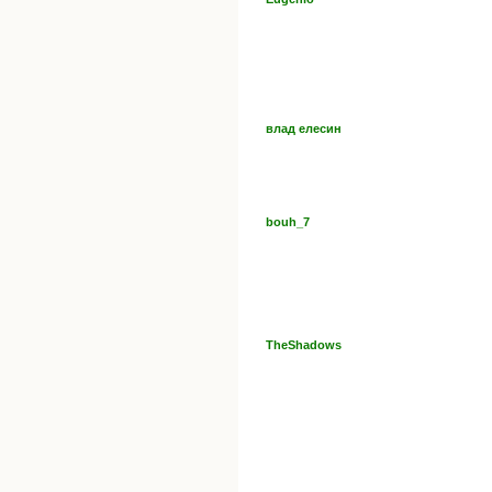
влад елесин
bouh_7
TheShadows