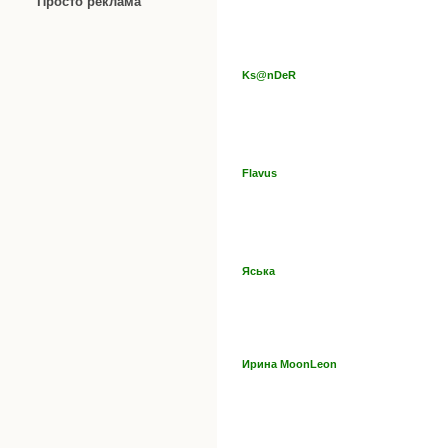
Просто реклама
Ks@nDeR
Flavus
Яська
Ирина MoonLeon