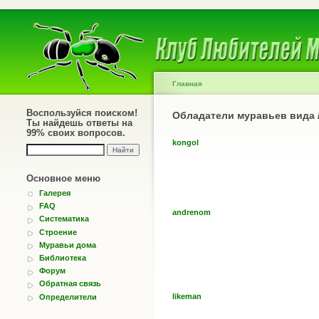
Главная
Воспользуйся поиском!
Обладатели муравьев вида
Ты найдешь ответы на
99% своих вопросов.
kongol
Основное меню
Галерея
FAQ
andrenom
Систематика
Строение
Муравьи дома
Библиотека
Форум
Обратная связь
likeman
Определители