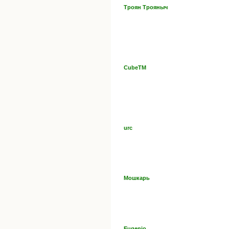
Троян Трояныч
CubeTM
urc
Мошкарь
Eugenio