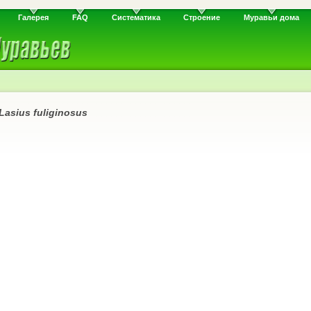
Галерея
FAQ
Систематика
Строение
Муравьи дома
Lasius fuliginosus