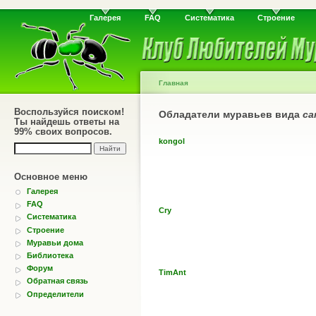
Галерея
FAQ
Систематика
Строение
Главная
Воспользуйся поиском!
Обладатели муравьев вида
ca
Ты найдешь ответы на
99% своих вопросов.
kongol
Основное меню
Галерея
FAQ
Cry
Систематика
Строение
Муравьи дома
Библиотека
Форум
TimAnt
Обратная связь
Определители