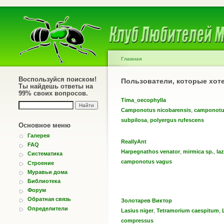
Главная
Воспользуйся поиском!
Пользователи, которые хот
Ты найдешь ответы на
99% своих вопросов.
Tima_oecophylla
,
Camponotus nicobarensis
camponotu
,
subpilosa
polyergus rufescens
Основное меню
Галерея
ReallyAnt
FAQ
,
,
Harpegnathos venator
mirmica sp.
la
Систематика
camponotus vagus
Строение
Муравьи дома
Библиотека
Форум
Обратная связь
Золотарев Виктор
Определители
,
,
Lasius niger
Tetramorium caespitum
compressus