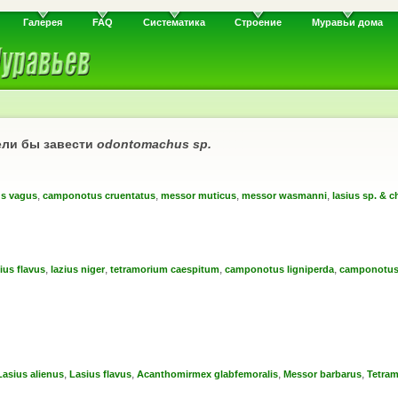
Галерея
FAQ
Систематика
Строение
Муравьи дома
ели бы завести
odontomachus sp.
,
,
,
,
s vagus
camponotus cruentatus
messor muticus
messor wasmanni
lasius sp. & c
,
,
,
,
zius flavus
lazius niger
tetramorium caespitum
camponotus ligniperda
camponotus
,
,
,
,
Lasius alienus
Lasius flavus
Acanthomirmex glabfemoralis
Messor barbarus
Tetram