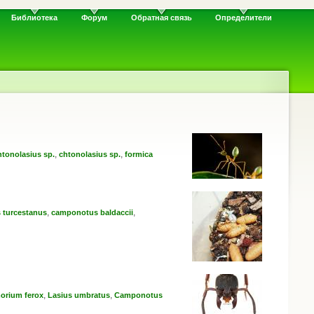
Библиотека
Форум
Обратная связь
Определители
,
,
htonolasius sp.
chtonolasius sp.
formica
,
,
 turcestanus
camponotus baldaccii
,
,
orium ferox
Lasius umbratus
Camponotus