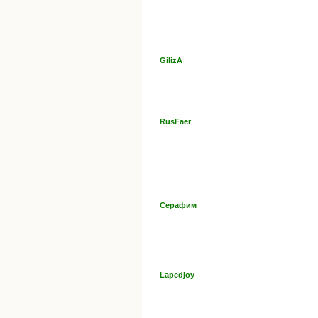
GilizA
RusFaer
Серафим
Lapedjoy