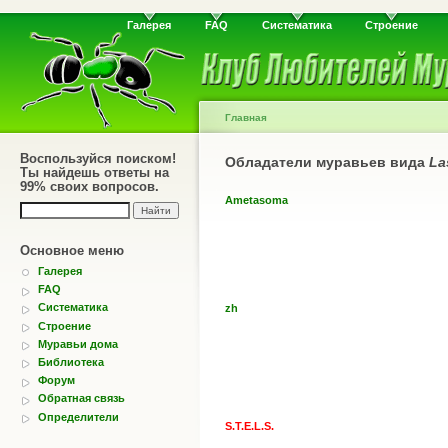
Галерея
FAQ
Систематика
Строение
Главная
Воспользуйся поиском!
Обладатели муравьев вида
La
Ты найдешь ответы на
99% своих вопросов.
Ametasoma
Основное меню
Галерея
FAQ
Систематика
zh
Строение
Муравьи дома
Библиотека
Форум
Обратная связь
Определители
S.T.E.L.S.