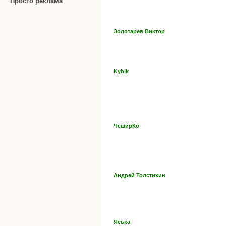
Просто реклама
Золотарев Виктор
Kybik
ЧеширКо
Андрей Толстихин
Яська