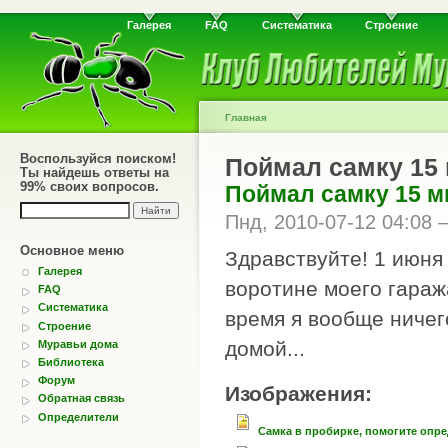
Галерея
FAQ
Систематика
Строение
Главная
Воспользуйся поиском!
Поймал самку 15
Ты найдешь ответы на
99% своих вопросов.
Поймал самку 15 м
Пнд, 2010-07-12 04:08
Основное меню
Здравствуйте! 1 июня
Галерея
воротине моего гаража
FAQ
Систематика
время я вообще ничег
Строение
домой...
Муравьи дома
Библиотека
Форум
Изображения:
Обратная связь
Определители
Самка в пробирке, помогите опр