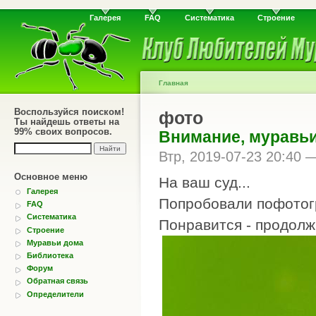
Галерея
FAQ
Систематика
Строение
Главная
Воспользуйся поиском!
фото
Ты найдешь ответы на
99% своих вопросов.
Внимание, муравьи
Втр, 2019-07-23 20:40
Основное меню
На ваш суд...
Галерея
Попробовали пофотог
FAQ
Систематика
Понравится - продолж
Строение
Муравьи дома
Библиотека
Форум
Обратная связь
Определители