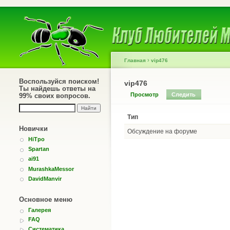
›
Главная
vip476
Воспользуйся поиском!
vip476
Ты найдешь ответы на
Просмотр
Следить
99% своих вопросов.
Тип
Новички
Обсуждение на форуме
HiTpo
Spartan
ai91
MurashkaMessor
DavidManvir
Основное меню
Галерея
FAQ
Систематика