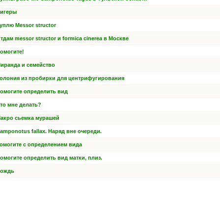
игеры
уплю Messor structor
тдам messor structor и formica cinerea в Москве
омогите!
иранда и семейство
олония из пробирки для центрифугирования
омогите определить вид
то мне делать?
акро сьемка мурашей
amponotus fallax. Наряд вне очереди.
омогите с определением вида
омогите определить вид матки, плиз.
ождь