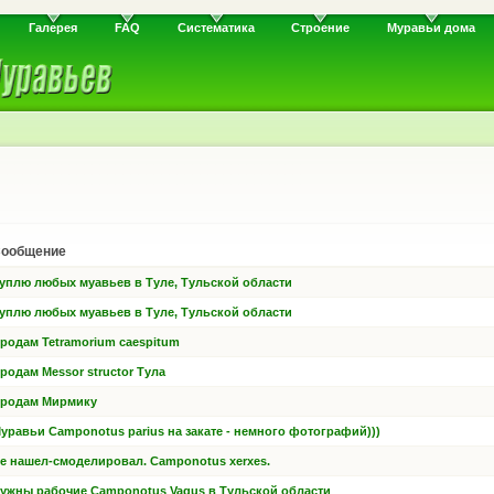
Галерея
FAQ
Систематика
Строение
Муравьи дома
ообщение
уплю любых муавьев в Туле, Тульской области
уплю любых муавьев в Туле, Тульской области
родам Tetramorium caespitum
родам Messor structor Тула
родам Мирмику
уравьи Camponotus parius на закате - немного фотографий)))
е нашел-смоделировал. Camponotus xerxes.
ужны рабочие Camponotus Vagus в Тульской области