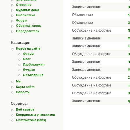
Строение
Запись в дневник
Н
Муравьи дома
Объявление
К
Библиотека
Форум
Объявление
О
Обратная связь
Обсуждение на форуме
П
Определители
Запись в дневник
М
Навигация
Запись в дневник
К
Новое на сайте
Обсуждение на форуме
Форум
П
Блог
Запись в дневник
Ч
Изображения
Запись в дневник
Лучшее
М
Объявления
Обсуждение на форуме
C
Мы
Обсуждение на форуме
п
Карта сайта
Новости
Обсуждение на форуме
П
Запись в дневник
Д
Сервисы
Веб камера
Координаты участников
Систематика (tabs)