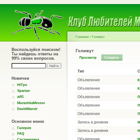
›
Главная
Голивут
Воспользуйся поиском!
Голивут
Ты найдешь ответы на
Просмотр
Следить
99% своих вопросов.
Тип
С
Новички
Объявление
К
HiTpo
Объявление
К
Spartan
Объявление
ai91
П
MurashkaMessor
Объявление
П
DavidManvir
Объявление
П
Основное меню
Запись в дневник
М
Галерея
Запись в дневник
Н
FAQ
Объявление
Н
Систематика