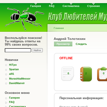
Галерея
FAQ
Систематика
Строение
Главная
Воспользуйся поиском!
Андрей Толстихин
Ты найдешь ответы на
Просмотр
Следить
99% своих вопросов.
OFFLINE
Новички
HiTpo
Spartan
0
2
0
ai91
MurashkaMessor
DavidManvir
Основное меню
Персональная информация:
Галерея
FAQ
Систематика