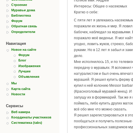
Полное имя: Андрей
Строение
Интересы: Общее о насекомых
Муравьи дома
Кратко о себе:
Библиотека
С пяти лет я увлекаюсь насекомы
Форум
поражали их жизнь и мир. Я ловил
Обратная связь
Определители
бабочек, наблюдал за муравьями. 
поражало моё виденье. Я мог найт
Навигация
угодно, ловить жуков, стрекоз, ба
Новое на сайте
руками. Но в 12 лет я забыл и зак
Форум
дело.
Блог
Мне исполнилось 15, и по телевиз
Изображения
передачу о муравьях. Я вспомнил 
Лучшее
натуралистом и был очень впечат
Объявления
мурашей. Я решил купить ферму 
Мы
купил к ней колонию Messor barbar
Карта сайта
(Красноголовый муравей-жнец). И 
Новости
запущу их в формикарий. Так же я
поймать, либо купить других маток
Сервисы
всё обо мне что можно сказать.
Веб камера
Я решил зарегистрироваться в эт
Координаты участников
пообщаться и получить полезные 
Систематика (tabs)
профессиональных заводчиков му