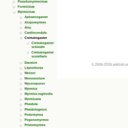
Pseudomyrmecinae
Formicinae
Myrmicinae
Aphaenogaster
Atopomyrmex
Atta
Cardiocondyla
Crematogaster
Crematogaster
schmidti
Crematogaster
scutellaris
Daceton
© 2006-2026 antclub.
Leptothorax
Messor
Monomorium
Mycocepurus
Myrmica
Myrmica ruginodis
Myrmicaria
Pheidole
Pheidologeton
Podomyrma
Pogonomyrmex
Pristomyrmex