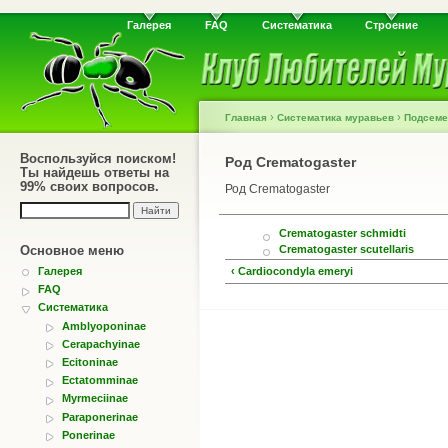
Галерея
FAQ
Систематика
Строение
›
›
Главная
Систематика муравьев
Подсеме
Воспользуйся поиском!
Род Crematogaster
Ты найдешь ответы на
99% своих вопросов.
Род Crematogaster
Crematogaster schmidti
Crematogaster scutellaris
Основное меню
‹ Cardiocondyla emeryi
Галерея
FAQ
Систематика
Amblyoponinae
Cerapachyinae
Ecitoninae
Ectatomminae
Myrmeciinae
Paraponerinae
Ponerinae