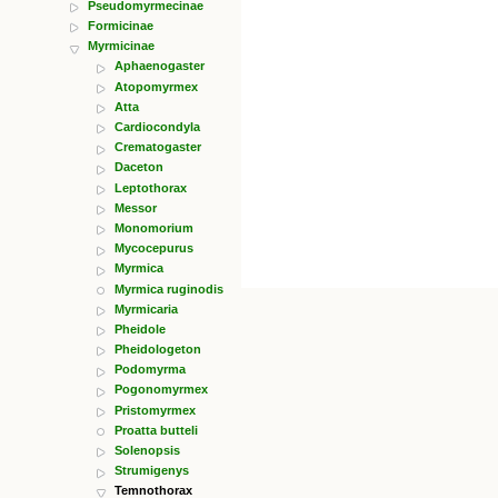
Pseudomyrmecinae
Formicinae
Myrmicinae
Aphaenogaster
Atopomyrmex
Atta
Cardiocondyla
Crematogaster
Daceton
Leptothorax
Messor
Monomorium
Mycocepurus
Myrmica
Myrmica ruginodis
Myrmicaria
Pheidole
Pheidologeton
Podomyrma
Pogonomyrmex
Pristomyrmex
Proatta butteli
Solenopsis
Strumigenys
Temnothorax