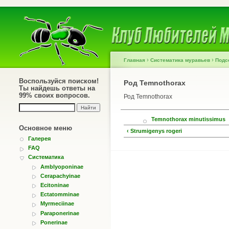
›
›
Главная
Систематика муравьев
Подс
Воспользуйся поиском!
Род Temnothorax
Ты найдешь ответы на
99% своих вопросов.
Род Temnothorax
Temnothorax minutissimus
Основное меню
‹ Strumigenys rogeri
Галерея
FAQ
Систематика
Amblyoponinae
Cerapachyinae
Ecitoninae
Ectatomminae
Myrmeciinae
Paraponerinae
Ponerinae