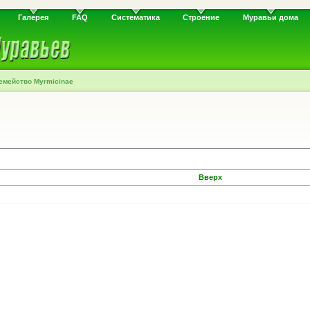
Галерея
FAQ
Систематика
Строение
Муравьи дома
емейство Myrmicinae
Вверх