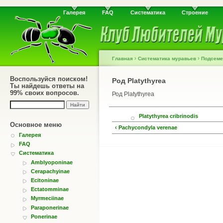
Галерея
FAQ
Систематика
Строение
›
›
Главная
Систематика муравьев
Подсеме
Воспользуйся поиском!
Род Platythyrea
Ты найдешь ответы на
99% своих вопросов.
Род Platythyrea
Platythyrea cribrinodis
Основное меню
‹ Pachycondyla verenae
Галерея
FAQ
Систематика
Amblyoponinae
Cerapachyinae
Ecitoninae
Ectatomminae
Myrmeciinae
Paraponerinae
Ponerinae