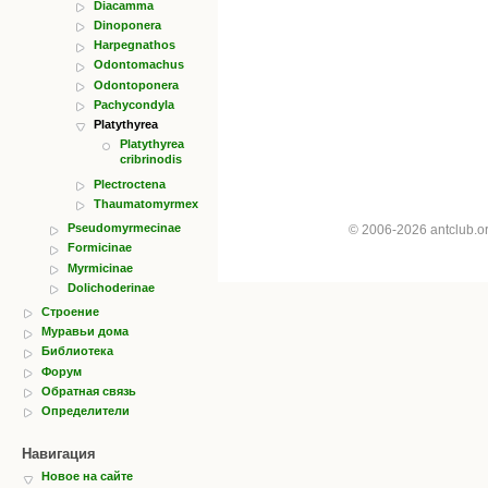
Diacamma
Dinoponera
Harpegnathos
Odontomachus
Odontoponera
Pachycondyla
Platythyrea
Platythyrea
cribrinodis
Plectroctena
Thaumatomyrmex
Pseudomyrmecinae
© 2006-2026 antclub.
Formicinae
Myrmicinae
Dolichoderinae
Строение
Муравьи дома
Библиотека
Форум
Обратная связь
Определители
Навигация
Новое на сайте