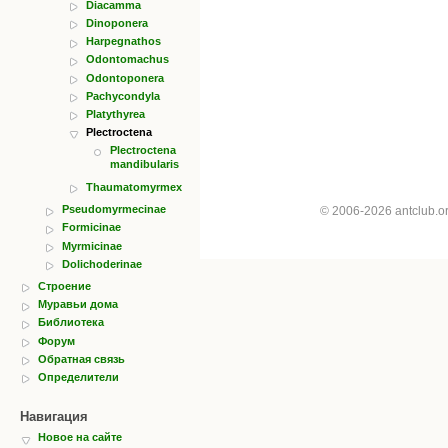
Diacamma
Dinoponera
Harpegnathos
Odontomachus
Odontoponera
Pachycondyla
Platythyrea
Plectroctena
Plectroctena
mandibularis
Thaumatomyrmex
Pseudomyrmecinae
© 2006-2026 antclub.
Formicinae
Myrmicinae
Dolichoderinae
Строение
Муравьи дома
Библиотека
Форум
Обратная связь
Определители
Навигация
Новое на сайте