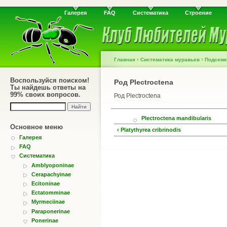
Галерея
FAQ
Систематика
Строение
›
›
Главная
Систематика муравьев
Подсеме
Воспользуйся поиском!
Род Plectroctena
Ты найдешь ответы на
99% своих вопросов.
Род Plectroctena
Plectroctena mandibularis
Основное меню
‹ Platythyrea cribrinodis
Галерея
FAQ
Систематика
Amblyoponinae
Cerapachyinae
Ecitoninae
Ectatomminae
Myrmeciinae
Paraponerinae
Ponerinae