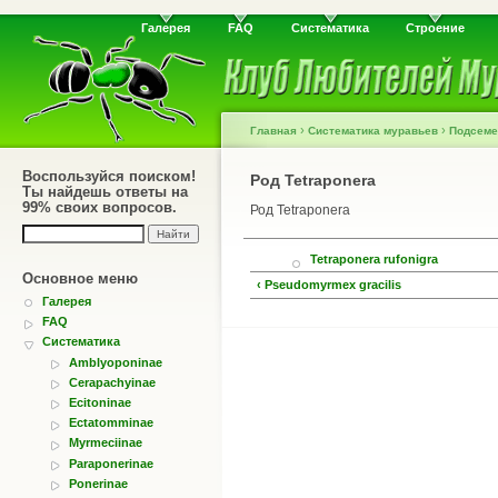
Галерея
FAQ
Систематика
Строение
›
›
Главная
Систематика муравьев
Подсеме
Воспользуйся поиском!
Род Tetraponera
Ты найдешь ответы на
99% своих вопросов.
Род Tetraponera
Tetraponera rufonigra
Основное меню
‹ Pseudomyrmex gracilis
Галерея
FAQ
Систематика
Amblyoponinae
Cerapachyinae
Ecitoninae
Ectatomminae
Myrmeciinae
Paraponerinae
Ponerinae