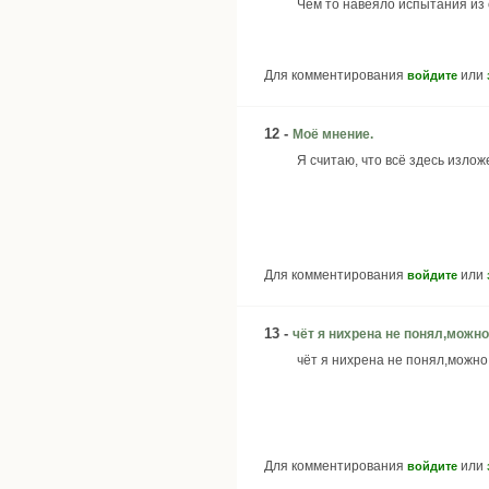
Чем то навеяло испытания из
Для комментирования
или
войдите
12 -
Моё мнение.
Я считаю, что всё здесь излож
Для комментирования
или
войдите
13 -
чёт я нихрена не понял,можно
чёт я нихрена не понял,можн
Для комментирования
или
войдите