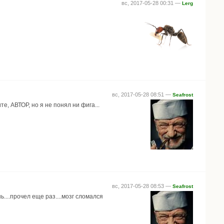
вс, 2017-05-28 00:31 —
Lerg
вс, 2017-05-28 08:51 —
Seafrost
е, АВТОР, но я не понял ни фига...
вс, 2017-05-28 08:53 —
Seafrost
ь....прочел еще раз....мозг сломался