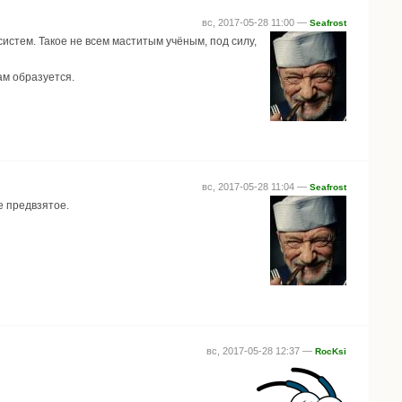
вс, 2017-05-28 11:00 —
Seafrost
-систем. Такое не всем маститым учёным, под силу,
там образуется.
вс, 2017-05-28 11:04 —
Seafrost
е предвзятое.
вс, 2017-05-28 12:37 —
RocKsi