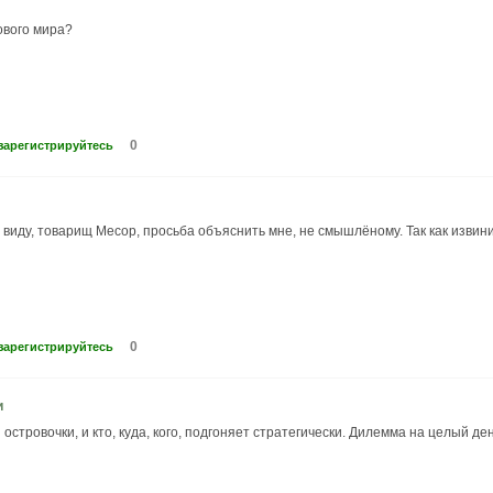
ового мира?
0
зарегистрируйтесь
в виду, товарищ Месор, просьба объяснить мне, не смышлёному. Так как извинит
0
зарегистрируйтесь
и
островочки, и кто, куда, кого, подгоняет стратегически. Дилемма на целый ден