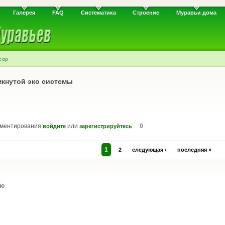
Галерея
FAQ
Систематика
Строение
Муравьи дома
сор
мкнутой эко системы
мментирования
или
0
войдите
зарегистрируйтесь
1
2
следующая ›
последняя »
юю