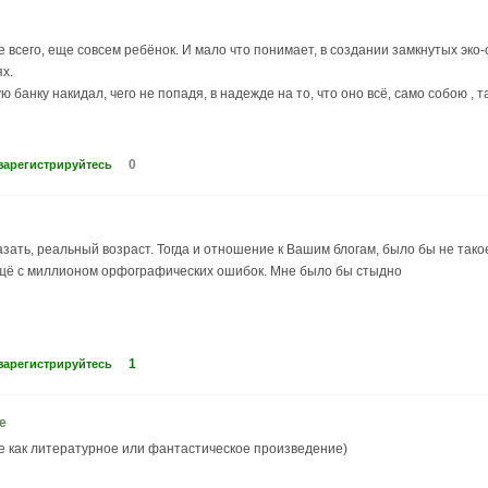
ее всего, еще совсем ребёнок. И мало что понимает, в создании замкнутых эко
х.
ю банку накидал, чего не попадя, в надежде на то, что оно всё, само собою , 
0
зарегистрируйтесь
азать, реальный возраст. Тогда и отношение к Вашим блогам, было бы не тако
а ещё с миллионом орфографических ошибок. Мне было бы стыдно
1
зарегистрируйтесь
е
 как литературное или фантастическое произведение)