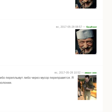
вс, 2017-05-28 08:57 —
Seafrost
вс, 2017-05-28 10:52 —
иван–зоо
 либо переплывут либо через мусор переправятся. Я
колонии.