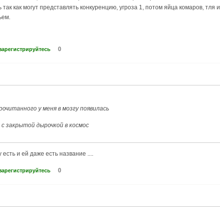
ь так как могут представлять конкуренцию, угроза 1, потом яйца комаров, тля 
ьем.
0
зарегистрируйтесь
рочитанного у меня в мозгу появилась
 с закрытой дырочкой в космос
 есть и ей даже есть название ....
0
зарегистрируйтесь