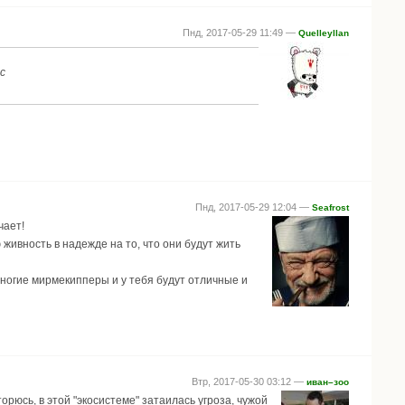
Пнд, 2017-05-29 11:49 —
Quelleyllan
с
Пнд, 2017-05-29 12:04 —
Seafrost
чает!
живность в надежде на то, что они будут жить
 многие мирмекипперы и у тебя будут отличные и
Втр, 2017-05-30 03:12 —
иван–зоо
орюсь, в этой "экосистеме" затаилась угроза, чужой