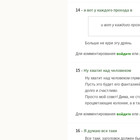
14 -
и вот у каждого прохода в
и вот у каждого про
Больше не кури эту дрянь.
Для комментирования
или
войдите
15 -
Ну хватит над человеком
Ну хватит над человеком глуми
Пусть это будет его фантазией
долго и счастливо.
Просто мой совет! Дима, не ст
процветающие колонии, а в так
Для комментирования
или
войдите
16 -
Я думаю все таки
Все таки, заголовок должен бы