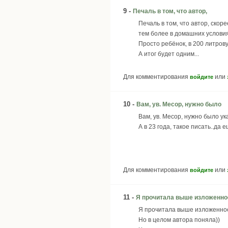
9 -
Печаль в том, что автор,
Печаль в том, что автор, скор
тем более в домашних условия
Просто ребёнок, в 200 литрову
А итог будет одним...
Для комментирования
или
войдите
10 -
Вам, ув. Месор, нужно было
Вам, ув. Месор, нужно было ук
А в 23 года, такое писать..д
Для комментирования
или
войдите
11 -
Я прочитала выше изложенно
Я прочитала выше изложенное
Но в целом автора поняла))