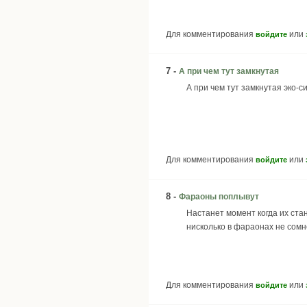
Для комментирования
или
войдите
7 -
А при чем тут замкнутая
А при чем тут замкнутая эко-с
Для комментирования
или
войдите
8 -
Фараоны поплывут
Настанет момент когда их стан
нисколько в фараонах не сомн
Для комментирования
или
войдите