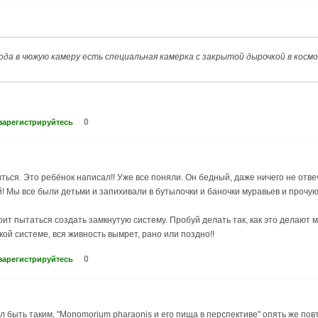
хода в чюжую камеру есть специальная камерка с закрытой дырочкой в космо
0
зарегистрируйтесь
ться. Это ребёнок написал!! Уже все поняли. Он бедный, даже ничего не отве
! Мы все были детьми и запихивали в бутылочки и баночки муравьев и прочую 
оит пытаться создать замкнутую систему. Пробуй делать так, как это делают
ой системе, вся живность вымрет, рано или поздно!!
0
зарегистрируйтесь
л быть таким, "Monomorium pharaonis и его пища в перспективе" опять же повт