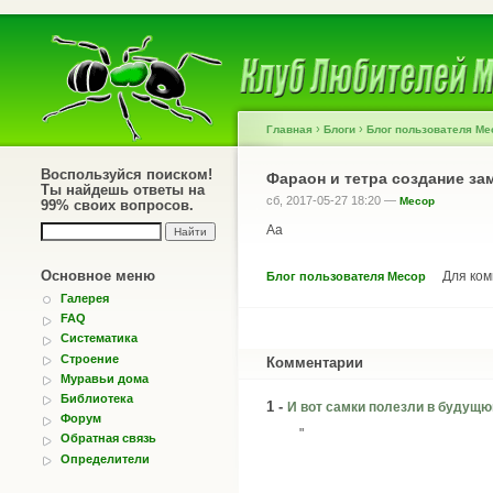
›
›
Главная
Блоги
Блог пользователя Ме
Воспользуйся поиском!
Фараон и тетра создание за
Ты найдешь ответы на
сб, 2017-05-27 18:20 —
Месор
99% своих вопросов.
Аа
Основное меню
Для ко
Блог пользователя Месор
Галерея
FAQ
Систематика
Строение
Комментарии
Муравьи дома
Библиотека
1 -
И вот самки полезли в будущ
Форум
"
Обратная связь
Определители