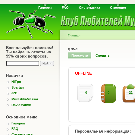
Галерея
FAQ
Систематика
Строение
Главная
Воспользуйся поиском!
qrwe
Ты найдешь ответы на
Просмотр
Следить
99% своих вопросов.
OFFLINE
Новички
HiTpo
Spartan
0
0
22
ai91
MurashkaMessor
DavidManvir
Основное меню
Галерея
FAQ
Персональная информация:
Систематика