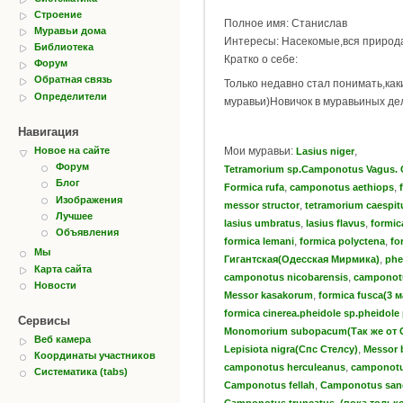
Строение
Полное имя: Станислав
Муравьи дома
Интересы: Насекомые,вся природ
Библиотека
Кратко о себе:
Форум
Обратная связь
Только недавно стал понимать,ка
Определители
муравьи)Новичок в муравьиных де
Навигация
Мои муравьи:
,
Новое на сайте
Lasius niger
Форум
Tetramorium sp.Camponotus Vagus. 
Блог
,
,
Formica rufa
camponotus aethiops
Изображения
,
messor structor
tetramorium caespi
Лучшее
,
,
lasius umbratus
lasius flavus
formic
Объявления
,
,
formica lemani
formica polyctena
fo
Мы
,
Гигантская(Одесская Мирмика)
phe
Карта сайта
,
camponotus nicobarensis
camponotu
Новости
,
Messor kasakorum
formica fusca(3 
formica cinerea.pheidole sp.pheidole
Сервисы
Monomorium subopacum(Так же от 
Веб камера
,
Lepisiota nigra(Спс Стелсу)
Messor 
Координаты участников
,
camponotus herculeanus
camponotu
Систематика (tabs)
,
Camponotus fellah
Camponotus san
,
Camponotus truncatus
(пока тольк