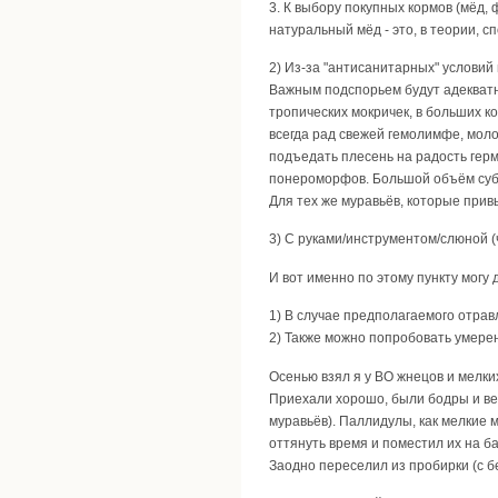
3. К выбору покупных кормов (мёд,
натуральный мёд - это, в теории, с
2) Из-за "антисанитарных" условий
Важным подспорьем будут адекват
тропических мокричек, в больших 
всегда рад свежей гемолимфе, моло
подъедать плесень на радость герм
понероморфов. Большой объём субс
Для тех же муравьёв, которые при
3) С руками/инструментом/слюной 
И вот именно по этому пункту могу
1) В случае предполагаемого отрав
2) Также можно попробовать умерен
Осенью взял я у BO жнецов и мелк
Приехали хорошо, были бодры и ве
муравьёв). Паллидулы, как мелкие 
оттянуть время и поместил их на ба
Заодно переселил из пробирки (с бе