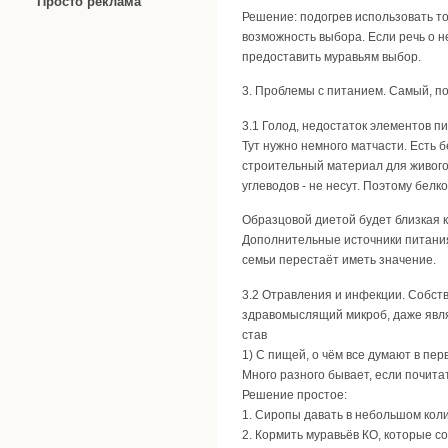
Просто реклама
Решение: подогрев использовать то
возможность выбора. Если речь о н
предоставить муравьям выбор.
3. Проблемы с питанием. Самый, п
3.1 Голод, недостаток элементов п
Тут нужно немного матчасти. Есть б
строительный материал для живого 
углеводов - не несут. Поэтому бел
Образцовой диетой будет близкая к
Дополнительные источники питания,
семьи перестаёт иметь значение.
3.2 Отравления и инфекции. Собств
здравомыслящий микроб, даже являю
став
1) С пищей, о чём все думают в пер
Много разного бывает, если почитат
Решение простое:
1. Сиропы давать в небольшом колич
2. Кормить муравьёв КО, которые с