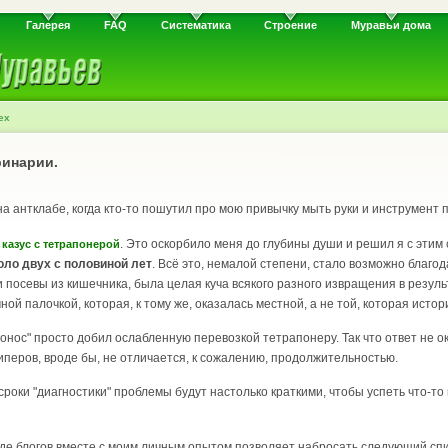
Галерея
FAQ
Систематика
Строение
Муравьи дома
ex
ринарии.
на антклабе, когда кто-то пошутил про мою привычку мыть руки и инструмент 
я
. Это оскорбило меня до глубины души и решил я с этим
казус с тетрапонерой
оло двух с половиной лет
. Всё это, немалой степени, стало возможно благ
 посевы из кишечника, была целая куча всякого разного извращения в резуль
чной палочкой, которая, к тому же, оказалась местной, а не той, которая исто
понос" просто добил ослабленную перевозкой тетрапонеру. Так что ответ не 
перов, вроде бы, не отличается, к сожалению, продолжительностью.
то сроки "диагностики" проблемы будут настолько краткими, чтобы успеть что-
иде блогов вместе с моим личным опытом позволяет набросать следующий сп