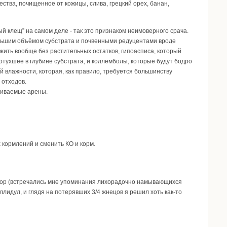
ества, почищенное от кожицы, слива, грецкий орех, банан,
й клещ” на самом деле - так это признаком неимоверного срача.
льшим объёмом субстрата и почвенными редуцентами вроде
жить вообще без растительных остатков, гипоасписа, который
отухшее в глубине субстрата, и коллемболы, которые будут бодро
й влажности, которая, как правило, требуется большинству
 отходов.
риваемые арены.
 кормлений и сменить КО и корм.
 мор (встречались мне упоминания лихорадочно намывающихся
лидул, и глядя на потерявших 3/4 жнецов я решил хоть как-то