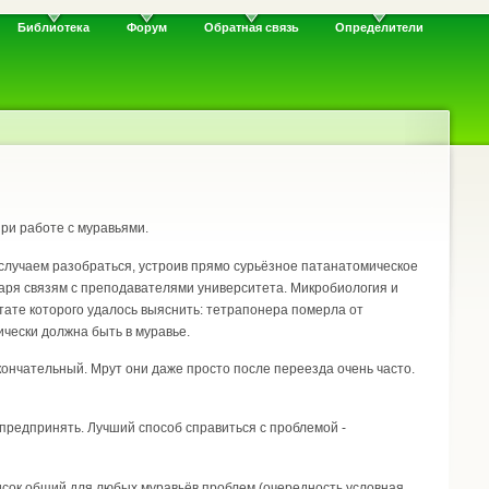
Библиотека
Форум
Обратная связь
Определители
при работе с муравьями.
 случаем разобраться, устроив прямо сурьёзное патанатомическое
одаря связям с преподавателями университета. Микробиология и
тате которого удалось выяснить: тетрапонера померла от
рически должна быть в муравье.
окончательный. Мрут они даже просто после переезда очень часто.
то предпринять. Лучший способ справиться с проблемой -
исок общий для любых муравьёв проблем (очередность условная,