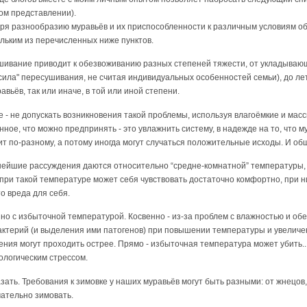
ом представлении).
даря разнообразию муравьёв и их приспособленности к различным условиям об
льким из перечисленных ниже пунктов.
шивание приводит к обезвоживанию разных степеней тяжести, от укладывающ
"сила" пересушивания, не считая индивидуальных особенностей семьи), до ле
вьёв, так или иначе, в той или иной степени.
 - не допускать возникновения такой проблемы, используя влагоёмкие и масс
ное, что можно предпринять - это увлажнить систему, в надежде на то, что м
ит по-разному, а потому иногда могут случаться положительные исходы. И об
нейшие рассуждения даются относительно “средне-комнатной” температуры,
при такой температуре может себя чувствовать достаточно комфортно, при низ
то вреда для себя.
о с избыточной температурой. Косвенно - из-за проблем с влажностью и обе
актерий (и выделения ими патогенов) при повышении температуры и увеличен
ия могут проходить острее. Прямо - избыточная температура может убить..
ологическим стрессом.
азать. Требования к зимовке у наших муравьёв могут быть разными: от жнецо
мательно зимовать.