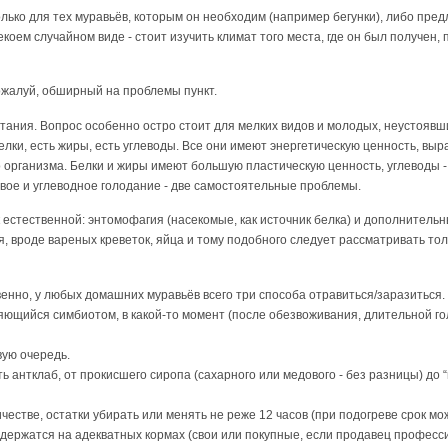
лько для тех муравьёв, которым он необходим (например бегунки), либо пред
екоем случайном виде - стоит изучить климат того места, где он был получен
ожалуй, обширный на проблемы пункт.
итания. Вопрос особенно остро стоит для мелких видов и молодых, неустоявш
елки, есть жиры, есть углеводы. Все они имеют энергетическую ценность, выр
организма. Белки и жиры имеют большую пластическую ценность, углеводы - 
ковое и углеводное голодание - две самостоятельные проблемы.
 естественной: энтомофагия (насекомые, как источник белка) и дополнительны
 вроде вареных креветок, яйца и тому подобного следует рассматривать толь
енно, у любых домашних муравьёв всего три способа отравиться/заразиться. 
щийся симбиотом, в какой-то момент (после обезвоживания, длительной гол
вую очередь.
ь антклаб, от прокисшего сиропа (сахарного или медового - без разницы) до “
естве, остатки убирать или менять не реже 12 часов (при подогреве срок мож
одержатся на адекватных кормах (свои или покупные, если продавец професс