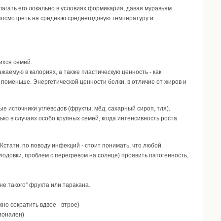
лагать его локально в условиях формикария, давая муравьям
, посмотреть на среднюю среднегодовую температуру и
ихся семей.
ажаемую в калориях, а также пластическую ценность - как
поменьше. Энергетической ценности белки, в отличие от жиров и
е источники углеводов (фрукты, мёд, сахарный сироп, тля).
ко в случаях особо крупных семей, когда интенсивность роста
Кстати, по поводу инфекций - стоит понимать, что любой
одовки, проблем с перегревом на солнце) проявить патогенность,
не такого” фрукта или таракана.
но сократить вдвое - втрое)
ионален)