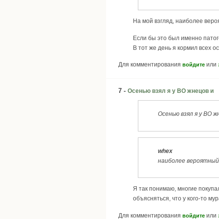
На мой взгляд, наиболее веро
Если бы это был именно патог
В тот же день я кормил всех 
Для комментирования
или
войдите
7 -
Осенью взял я у BO жнецов и
Осенью взял я у BO ж
whex
наиболее вероятный 
Я так понимаю, многие покупа
объясняться, что у кого-то мур
Для комментирования
или
войдите