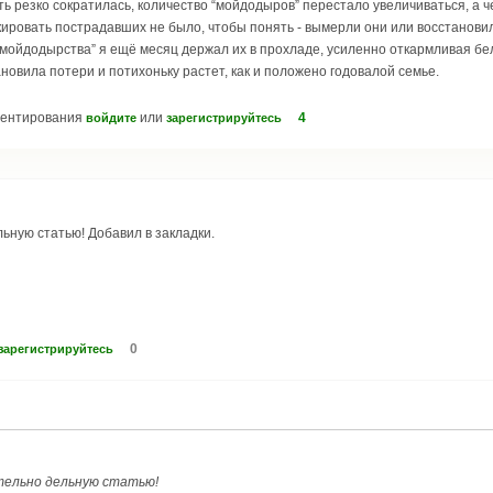
ь резко сократилась, количество “мойдодыров” перестало увеличиваться, а че
ировать пострадавших не было, чтобы понять - вымерли они или восстановил
мойдодырства” я ещё месяц держал их в прохладе, усиленно откармливая бел
овила потери и потихоньку растет, как и положено годовалой семье.
ментирования
или
4
войдите
зарегистрируйтесь
ьную статью! Добавил в закладки.
0
зарегистрируйтесь
тельно дельную статью!