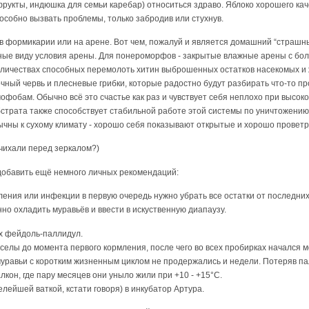
 фрукты, индюшка для семьи каребар) относиться здраво. Яблоко хорошего кач
пособно вызвать проблемы, только забродив или стухнув.
 в формикарии или на арене. Вот чем, пожалуй и является домашний “страшны
ные виду условия арены. Для понероморфов - закрытые влажные арены с бо
количествах способных перемолоть хитин выброшенных остатков насекомых и 
чный червь и плесневые грибки, которые радостно будут разбирать что-то пр
офобам. Обычно всё это счастье как раз и чувствует себя неплохо при высоко
трата также способствует стабильной работе этой системы по уничтожению
вычны к сухому климату - хорошо себя показывают открытые и хорошо провет
(чихали перед зеркалом?)
 добавить ещё немного личных рекомендаций:
ления или инфекции в первую очередь нужно убрать все остатки от последних
но охладить муравьёв и ввести в искуственную диапаузу.
их фейдоль-паллидул.
селы до момента первого кормления, после чего во всех пробирках начался
муравьи с коротким жизненным циклом не продержались и недели. Потеряв пал
лкон, где пару месяцев они уныло жили при +10 - +15°С.
лейшей ваткой, кстати говоря) в инкубатор Артура.