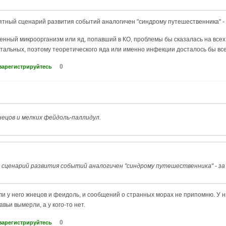
ятный сценарий развития событий аналогичен "синдрому путешественника" -
енный микроорганизм или яд, попавший в КО, проблемы бы сказалась на всех м
остальных, поэтому теоретического яда или именно инфекции досталось бы вс
0
зарегистрируйтесь
нецов и мелких фейдоль-паллидул.
сценарий развития событий аналогичен "синдрому путешественника" - за
ли у него жнецов и феидоль, и сообщений о странных морах не припомню. У 
авьи вымерли, а у кого-то нет.
0
зарегистрируйтесь