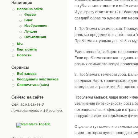
Навигация
по убыванию важности в моём личн
Новое на сайте
И да, сразу стоит отметить: благо
Форум
средний образ по одному или неско
Блог
Изображения
1. Проблемы с влажностью. Пересу
Лучшее
роль как продолжительность так и 
Объявления
Проблема актуальна для любых мура
Мы
Карта сайта
Единственное, в общем-то, решение
Новости
Если проблема возникла - единствен
разных семьях это всегда происход
Сервисы
Веб камера
2. Проблемы с температурой. Даль
Координаты участников
среднем). Часть тропических видов 
Систематика (tabs)
замедляясь в развитии, без какого-
Сейчас на сайте
Проблемы бывают, чаще всего именн
увеличение интенсивности роста б
Сейчас на сайте
0
потенциальные инфекции и отравлен
пользователей
и
19 гостей
.
нагрузка является серьёзным физи
Отдельно тут можно и о зимовке ск
широт, которых нужно полгода вни