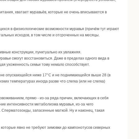
итания, хватает муравьёв, которые не очень вписываются в
ихся в физиологические возможности муравья (причём тут играют
тальных исходов, в том числе и отсроченных на месяцы.
ивные конструкции, пунктуально их увлажняя.
уравьи смогут восстановиться. Даже в пределах одного вида в
щая ухоженность семьи тому немало способствует.
 не опускающейся ниже 17°С и не поднимающейся выше 28 (в
ких температурах иногда разве что слегка (или не слегка)
звоживанием, прямо - из-за ряда причин, включающих в себя
ие интенсивности метаболизма муравья, из-за чего
. Сперматозоиды, запасенные маткой. Ну и наконец, такая
в, которые явно не требуют зимовки до кампонотусов северных