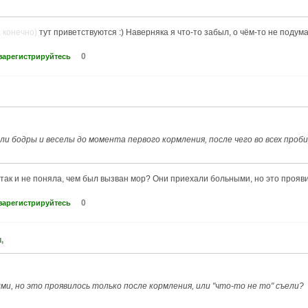
, конечно)
тут приветствуются :) Наверняка я что-то забыл, о чём-то не подума
0
зарегистрируйтесь
ли бодры и веселы до момента первого кормления, после чего во всех проби
 так и не поняла, чем был вызван мор? Они приехали больными, но это прояви
0
зарегистрируйтесь
,
ми, но это проявилось только после кормления, или "что-то не то" съели?