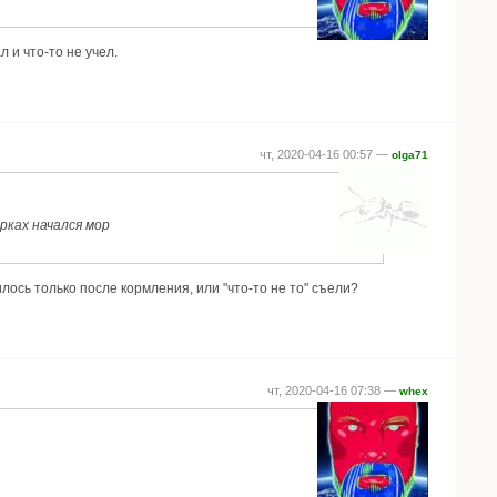
л и что-то не учел.
чт, 2020-04-16 00:57 —
olga71
рках начался мор
лось только после кормления, или "что-то не то" съели?
чт, 2020-04-16 07:38 —
whex