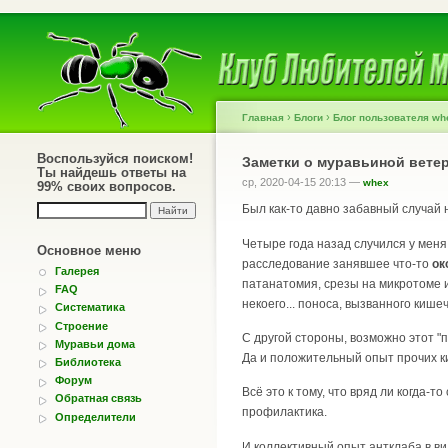
›
›
Главная
Блоги
Блог пользователя wh
Воспользуйся поиском!
Заметки о муравьиной вете
Ты найдешь ответы на
ср, 2020-04-15 20:13 —
whex
99% своих вопросов.
Был как-то давно забавный случай 
Четыре года назад случился у мен
Основное меню
расследование занявшее что-то
ок
Галерея
патанатомия, срезы на микротоме и
FAQ
некоего... поноса, вызванного кише
Систематика
Строение
С другой стороны, возможно этот "
Муравьи дома
Да и положительный опыт прочих ки
Библиотека
Форум
Всё это к тому, что вряд ли когда-
Обратная связь
профилактика.
Определители
И коллективный опыт антклаба в в