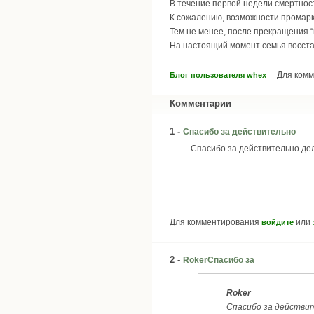
В течение первой недели смертност
К сожалению, возможности промарк
Тем не менее, после прекращения “
На настоящий момент семья восстан
Для ком
Блог пользователя whex
Комментарии
1 -
Спасибо за действительно
Спасибо за действительно дел
Для комментирования
или
войдите
2 -
RokerСпасибо за
Roker
Спасибо за действи