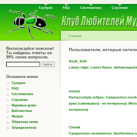
Галерея
FAQ
Систематика
Строение
Главная
Воспользуйся поиском!
Пользователи, которые хотел
Ты найдешь ответы на
99% своих вопросов.
Aizek_Solh
,
,
Lasius niger
Lasius flavus
Aphaenogaster
Основное меню
Галерея
FAQ
meoita
Систематика
,
Pachycondyla rufipes
Camponotus nicob
Строение
,
руки (самовывоз) - не интересны)
Mess
Муравьи дома
интересны)
Библиотека
Форум
Обратная связь
Cherak
Определители
,
Camponotus nicobarensis
Serviformica r