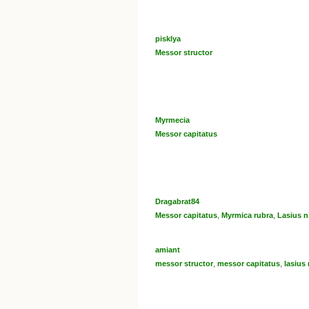
pisklya
Messor structor
Myrmecia
Messor capitatus
Dragabrat84
,
,
Messor capitatus
Myrmica rubra
Lasius n
amiant
,
,
messor structor
messor capitatus
lasius 