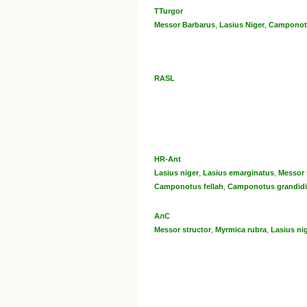
TTurgor
,
,
Messor Barbarus
Lasius Niger
Camponotu
RASL
HR-Ant
,
,
Lasius niger
Lasius emarginatus
Messor 
,
Camponotus fellah
Camponotus grandidi
АлС
,
,
Messor structor
Myrmica rubra
Lasius ni