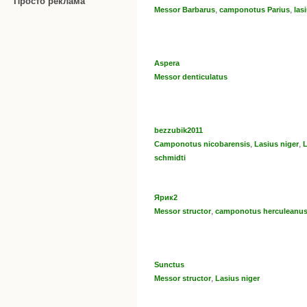
Просто реклама
,
,
Messor Barbarus
camponotus Parius
las
Aspera
Messor denticulatus
bezzubik2011
,
,
Camponotus nicobarensis
Lasius niger
L
schmidti
Ярик2
,
Messor structor
camponotus herculeanu
Sunctus
,
Messor structor
Lasius niger