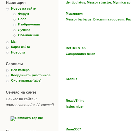
Навигация
,
,
denticulatus
Messor structor
Myrmica sp
Новое на сайте
Муравьюн
Форум
,
,
Блог
Messor barbarus
Diacamma rugosum
Pa
Изображения
Лучшее
Объявления
Мы
Карта сайта
BezDeLN1cK
Новости
Camponotus fellah
Сервисы
Веб камера
Координаты участников
Kronus
Систематика (tabs)
Сейчас на сайте
Сейчас на сайте
0
ReadyThing
пользователей
и
28 гостей
.
lasius niger
Иван3007