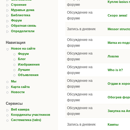
Куплю lasius 
форуме
Строение
Муравьи дома
Обсуждение на
Библиотека
Скоро зима!
форуме
Форум
Обратная связь
Запись в дневник
Messor struct
Определители
Обсуждение на
Навигация
Матка из под
форуме
Новое на сайте
Обсуждение на
Форум
Ловлю
форуме
Блог
Изображения
Обсуждение на
Лучшее
Who is it?
форуме
Объявления
Обсуждение на
Мы
Отдам в хоро
форуме
Карта сайта
Новости
Обсуждение на
Обогрев фор
форуме
Сервисы
Обсуждение на
Веб камера
Закупка на An
форуме
Координаты участников
Систематика (tabs)
Запись в дневник
Кампы