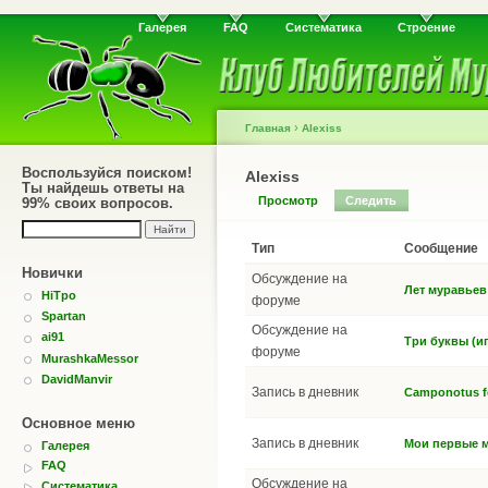
Галерея
FAQ
Систематика
Строение
›
Главная
Alexiss
Воспользуйся поиском!
Alexiss
Ты найдешь ответы на
Просмотр
Следить
99% своих вопросов.
Тип
Сообщение
Новички
Обсуждение на
Лет муравьев
HiTpo
форуме
Spartan
Обсуждение на
ai91
Три буквы (и
форуме
MurashkaMessor
DavidManvir
Запись в дневник
Camponotus fe
Основное меню
Запись в дневник
Мои первые м
Галерея
FAQ
Обсуждение на
Систематика