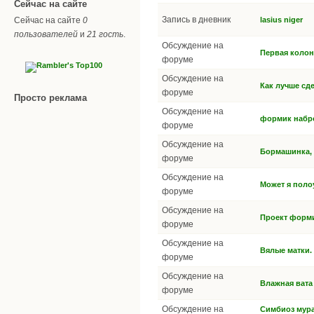
Сейчас на сайте
Запись в дневник
Сейчас на сайте
0
lasius niger
пользователей
и
21 гость
.
Обсуждение на
Первая колон
форуме
Обсуждение на
Как лучше сд
форуме
Просто реклама
Обсуждение на
формик набр
форуме
Обсуждение на
Бормашинка, 
форуме
Обсуждение на
Может я поло
форуме
Обсуждение на
Проект форм
форуме
Обсуждение на
Вялые матки.
форуме
Обсуждение на
Влажная вата
форуме
Обсуждение на
Симбиоз мура