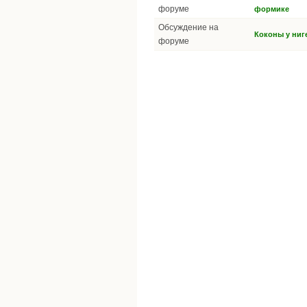
форуме
формике
Обсуждение на
Коконы у ниг
форуме