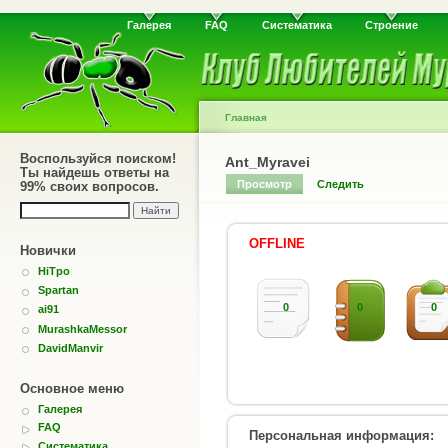
Галерея
FAQ
Систематика
Строение
Главная
Воспользуйся поиском!
Ant_Myravei
Ты найдешь ответы на
Просмотр
Следить
99% своих вопросов.
OFFLINE
Новички
HiTpo
Spartan
0
0
0
ai91
MurashkaMessor
DavidManvir
Основное меню
Галерея
FAQ
Персональная информация:
Систематика