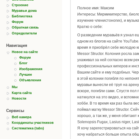
Строение
Полное имя: Максим
Муравьи дома
Интересы: Мирмикиперство, биоло
Библиотека
изучение членистоногих), и музыка
Форум
Кратко о себе:
Обратная связь
Определители
О разведении муравьёв я узнал ещ
одном из блогов на сайте YouTube
Навигация
время я приобрёл себе молодую 
Новое на сайте
Messor Structor. Колония росла за
Форум
ухаживал за ней согласно всем р
Блог
профессиональных киперов и инс
Изображения
Вашем сайте и ему подобных. Чере
Лучшее
в этой колонии погибля по непон
Объявления
муравьи вынесли её труп на арен
Мы
вскоре, погибли сами. Спустя пол 
Карта сайта
наткнулся на это видео, и вспомн
Новости
хобби. В то время как раз была вес
поймал матку Messor Structor. Сей
Сервисы
хорошо, а так же, у меня обитают
Веб камера
Solenopsis Fugax, Lasius niger, Lasi
Координаты участников
Я хочу зарегестрироваться на сайт
Систематика (tabs)
хочу набраться больше опыта общ