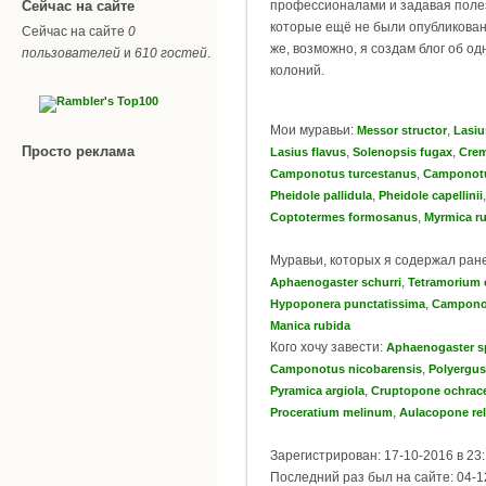
Сейчас на сайте
профессионалами и задавая поле
которые ещё не были опубликованы
Сейчас на сайте
0
же, возможно, я создам блог об од
пользователей
и
610 гостей
.
колоний.
Мои муравьи:
,
Messor structor
Lasiu
Просто реклама
,
,
Lasius flavus
Solenopsis fugax
Crem
,
Camponotus turcestanus
Camponotu
,
Pheidole pallidula
Pheidole capellinii
,
Coptotermes formosanus
Myrmica r
Муравьи, которых я содержал ран
,
Aphaenogaster schurri
Tetramorium 
,
Hypoponera punctatissima
Campono
Manica rubida
Кого хочу завести:
Aphaenogaster s
,
Camponotus nicobarensis
Polyergus
,
Pyramica argiola
Cruptopone ochrac
,
Proceratium melinum
Aulacopone rel
Зарегистрирован: 17-10-2016 в 23
Последний раз был на сайте: 04-1