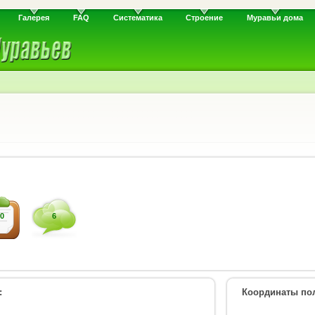
Галерея
FAQ
Систематика
Строение
Муравьи дома
0
6
:
Координаты пол