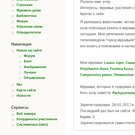
Полное имя: егор
Строение
Интересы: муравьи, растения, 
Муравьи дома
Кратко о себе:
Библиотека
Форум
Я увлекаюсь животными, читаю 
Обратная связь
хочу побольше узнать о муравья
Определители
ситуация. Моё увлечение начал
телепередача "город муравьев"
Навигация
его искать в поисковике и наткн
Новое на сайте
Форум
Блог
Мои муравьи:
,
Lasius niger
Campo
Изображения
,
,
Polyrhachis dives
Formica fusca
Лучшее
,
Camponotus parius
Tetramorium 
Объявления
Мы
Муравьи, которых я содержал 
Карта сайта
Кого хочу завести:
Pachycondyla 
Новости
Зарегистрирован: 28-01-2017 в 
Сервисы
Последний раз был на сайте: 30
Веб камера
Карма: 0
Координаты участников
Зарегистрировался самостояте
Систематика (tabs)