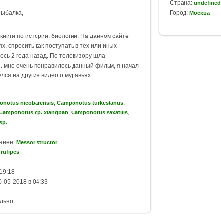
Страна:
undefined
рыбалка,
Город:
Москва
книги по истории, биологии. На данном сайте
х, спросить как поступать в тех или иных
ось 2 года назад. По телевизору шла
 . мне очень понравилось данный фильм, я начал
улся на другие видео о муравьях.
,
,
notus nicobarensis
Camponotus turkestanus
,
,
Camponotus сp. xiangban
Camponotus saxatilis
sp.
ранее:
Messor structor
rufipes
19:18
-05-2018 в 04:33
льно.