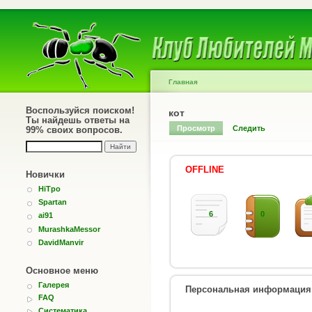
Главная
Воспользуйся поиском!
кот
Ты найдешь ответы на
Просмотр
Следить
99% своих вопросов.
OFFLINE
Новички
HiTpo
Spartan
6
0
ai91
MurashkaMessor
DavidManvir
Основное меню
Галерея
Персональная информация
FAQ
Систематика