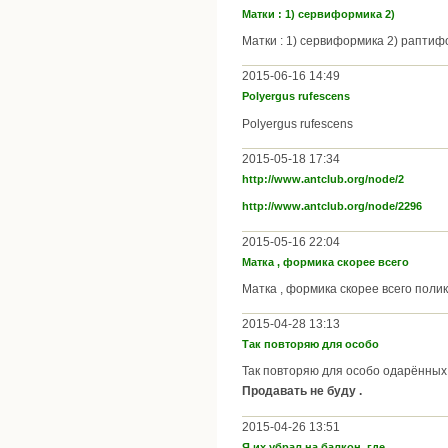
Матки : 1) сервиформика 2)
Матки : 1) сервиформика 2) рапти
2015-06-16 14:49
Polyergus rufescens
Polyergus rufescens
2015-05-18 17:34
http://www.antclub.org/node/2
http://www.antclub.org/node/2296
2015-05-16 22:04
Матка , формика скорее всего
Матка , формика скорее всего поли
2015-04-28 13:13
Так повторяю для особо
Так повторяю для особо одарённых 
Продавать не буду .
2015-04-26 13:51
Я их убрал на балкон, где