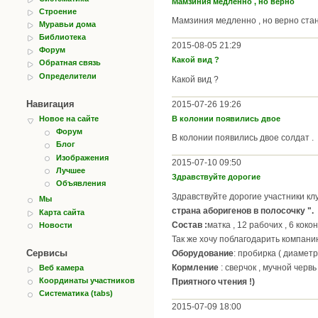
Мамзиния медленно , но верно
Строение
Мамзиния медленно , но верно стано
Муравьи дома
Библиотека
2015-08-05 21:29
Форум
Какой вид ?
Обратная связь
Определители
Какой вид ?
Навигация
2015-07-26 19:26
В колонии появились двое
Новое на сайте
Форум
В колонии появились двое солдат .
Блог
Изображения
2015-07-10 09:50
Лучшее
Здравствуйте дорогие
Объявления
Здравствуйте дорогие участники клу
Мы
страна аборигенов в полосочку ".
Карта сайта
Состав :
матка , 12 рабочих , 6 коко
Новости
Так же хочу поблагодарить компани
Сервисы
Оборудование
: пробирка ( диаметр
Кормление
: сверчок , мучной черв
Веб камера
Координаты участников
Приятного чтения !)
Систематика (tabs)
2015-07-09 18:00