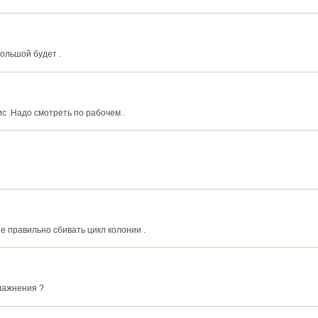
Большой будет .
ис .Надо смотреть по рабочем .
 не правильно сбивать цикл колонии .
лажнения ?