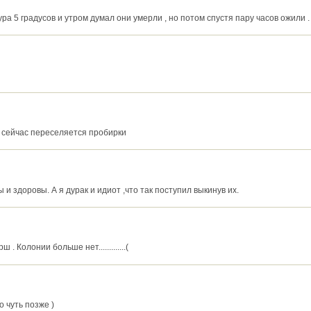
ура 5 градусов и утром думал они умерли , но потом спустя пару часов ожили .
и сейчас переселяется пробирки
 и здоровы. А я дурак и идиот ,что так поступил выкинув их.
 Колонии больше нет.............(
 чуть позже )