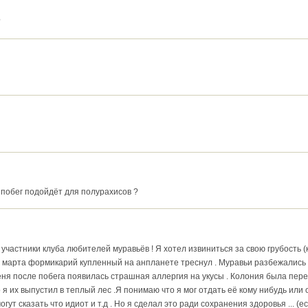
?
ипобег подойдёт для полурахисов ?
частники клуба любителей муравьёв ! Я хотел извиниться за свою грубость (к 
 марта формикарий купленный на анпланете треснул . Муравьи разбежались ,
меня после побега появилась страшная аллергия на укусы . Колония была пере
 я их выпустил в теплый лес .Я понимаю что я мог отдать её кому нибудь или ос
гут сказать что идиот и т.д . Но я сделал это ради сохранения здоровья ... (е