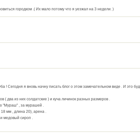
виться городком .( Их мало потому что я уезжал на 3 недели. )
ба ! Сегодня я вновь начну писать блог о этом замечательном виде . И это б
нов ( два из них солдатские ) и куча личинок разных размеров .
ю "Мураш" , за мурашей .
 18 мм , длина 20), арена .
ь и медовый сироп .