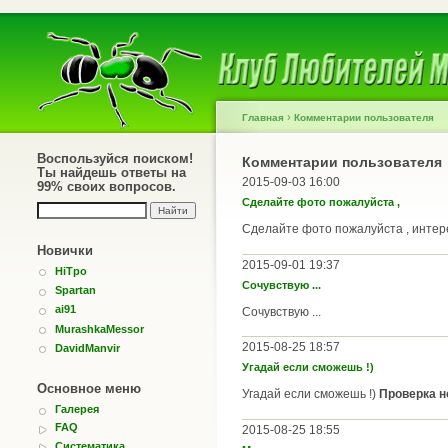
›
Главная
Комментарии пользователя
Воспользуйся поиском!
Комментарии пользователя
Ты найдешь ответы на
2015-09-03 16:00
99% своих вопросов.
Сделайте фото пожалуйста ,
Сделайте фото пожалуйста , интер
Новички
2015-09-01 19:37
HiTpo
Сочувствую ...
Spartan
ai91
Сочувствую ...
MurashkaMessor
2015-08-25 18:57
DavidManvir
Угадай если сможешь !)
Основное меню
Угадай если сможешь !)
Проверка н
Галерея
FAQ
2015-08-25 18:55
Систематика