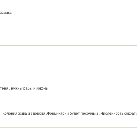
формика
ктена , нужны рабы и коконы
. Колония жива и здорова .Формикарий будет песочный . Численность сократил