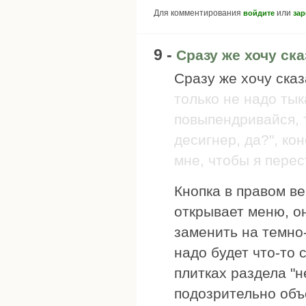
Для комментирования
или
войдите
зар
9 -
Сразу же хочу ска
Сразу же хочу ска
только не надо тык
повыпендривайся, 
десигнер, да?", кон
мне, чтобы я перес
Кнопка в правом в
открывает меню, он
заменить на темно
надо будет что-то 
плитках раздела "н
подозрительно объ