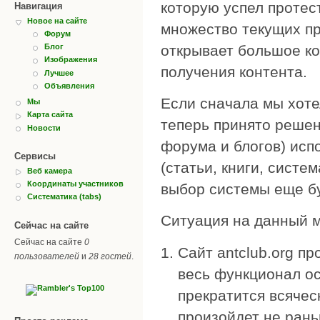
которую успел протес
Навигация
Новое на сайте
множество текущих п
Форум
открывает большое ко
Блог
Изображения
получения контента.
Лучшее
Объявления
Если сначала мы хоте
Мы
Карта сайта
теперь принято решени
Новости
форума и блогов) исп
Сервисы
(статьи, книги, систе
Веб камера
Координаты участников
выбор системы еще бу
Систематика (tabs)
Ситуация на данный 
Сейчас на сайте
Сейчас на сайте
0
Сайт antclub.org п
пользователей
и
28 гостей
.
весь функционал о
прекратится всячес
произойдет не рань