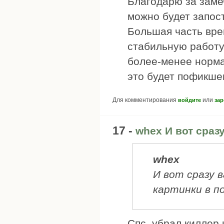
Благодарю за заме
можно будет запос
Большая часть вре
стабильную работу
более-менее норма
это будет пофикше
Для комментирования
или
войдите
зар
17 -
whex И вот сраз
whex
И вот сразу 
картинки в п
Спс, убрал киллер 