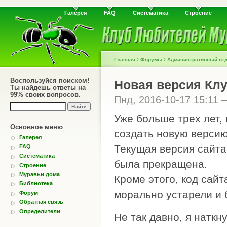
Галерея
FAQ
Систематика
Строение
›
›
Главная
Форумы
Административный от
Воспользуйся поиском!
Новая версия Кл
Ты найдешь ответы на
99% своих вопросов.
Пнд, 2016-10-17 15:11
Уже больше трех лет,
Основное меню
создать новую верси
Галерея
Текущая версия сайта,
FAQ
Систематика
была прекращена.
Строение
Муравьи дома
Кроме этого, код сайт
Библиотека
морально устарели и 
Форум
Обратная связь
Определители
Не так давно, я натк