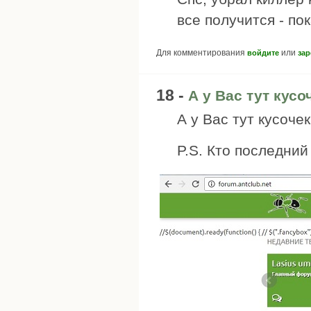
все получится - по
Для комментирования
или
войдите
зар
18 -
А у Вас тут кусо
А у Вас тут кусоче
P.S. Кто последний