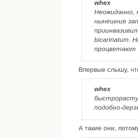
whex
Неожиданно, 
нынешние зап
приинвазивили
bicarinatum.
процветают 
Впервые слышу, чт
whex
быстрорасту
подобно-дерз
А такие они, потому