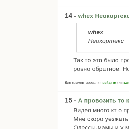
14 -
whex Неокортекс
whex
Неокортекс
Так то это было пр
ровно обратное. Н
Для комментирования
или
войдите
зар
15 -
А провозить то 
Видел много кт о п
Мне скоро уезжать
Одессы-мамы и у м