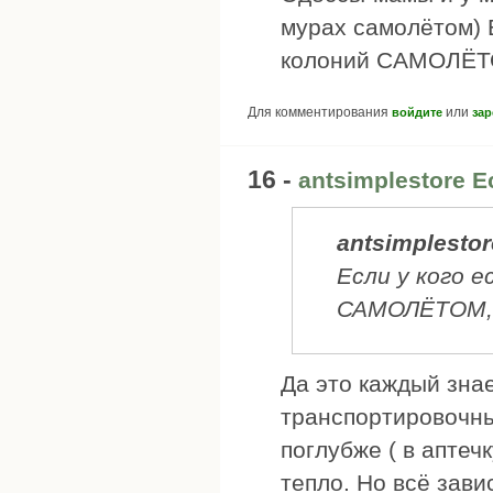
мурах самолётом) 
колоний САМОЛЁТО
Для комментирования
или
войдите
зар
16 -
antsimplestore Е
antsimplestor
Если у кого 
САМОЛЁТОМ, 
Да это каждый зна
транспортировочны
поглубже ( в аптеч
тепло. Но всё зави