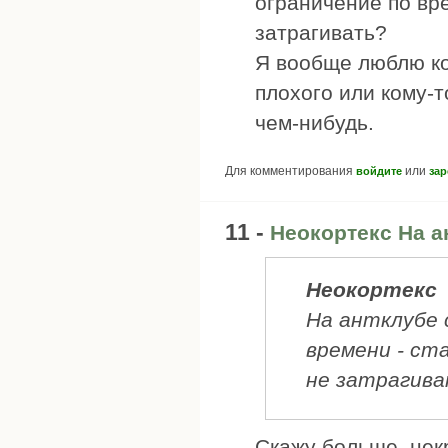
ограничение по вр
затрагивать?
Я вообще люблю ко
плохого или кому-
чем-нибудь.
Для комментирования
или
войдите
зар
11 -
Неокортекс На а
Неокортекс
На антклубе 
времени - ст
не затрагив
Скажу больше, нек