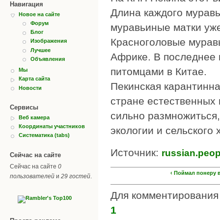
Навигация
Длина каждого муравь
Новое на сайте
Форум
муравьиные матки уже
Блог
Красноголовые мурав
Изображения
Лучшее
Африке. В последнее
Объявления
питомцами в Китае.
Мы
Карта сайта
Пекинская карантинна
Новости
стране естественных 
Сервисы
сильно размножиться,
Веб камера
Координаты участников
экологии и сельского 
Систематика (tabs)
Источник:
russian.peo
Сейчас на сайте
Сейчас на сайте
0
‹ Поймал понеру 
пользователей
и
29 гостей
.
Для комментировани
1