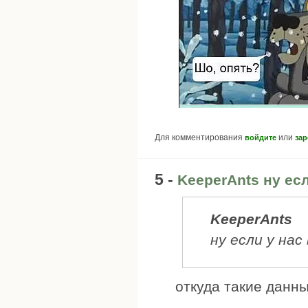
Для комментирования
или
войдите
зар
5 -
KeeperAnts ну есл
KeeperAnts
ну если у на
откуда такие данн