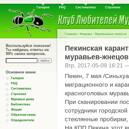
Галерея
FAQ
Систематика
Строение
›
›
Главная
Форумы
Муравьиные новости
Воспользуйся поиском!
Пекинская карант
Ты найдешь ответы на
99% своих вопросов.
муравьев-жнецов
Втр, 2017-05-09 16:21
Основное меню
Пекин, 7 мая /Синьхуа
Галерея
миграционного и кара
FAQ
Систематика
красноголовых муравь
Строение
Муравьи дома
При сканировании пос
Библиотека
сотрудники городской
Форум
Обратная связь
стеклянные пробирки,
Определители
На КПП Пекина этот в