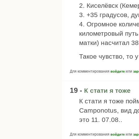
2. Киселёвск (Кеме
3. +35 градусов, д
4. Огромное колич
километровый путь 
матки) насчитал 3
Такое чувство, то 
Для комментирования
или
войдите
зар
19 -
К стати я тоже
К стати я тоже пой
Camponotus, вид до
это 11. 07.08..
Для комментирования
или
войдите
зар