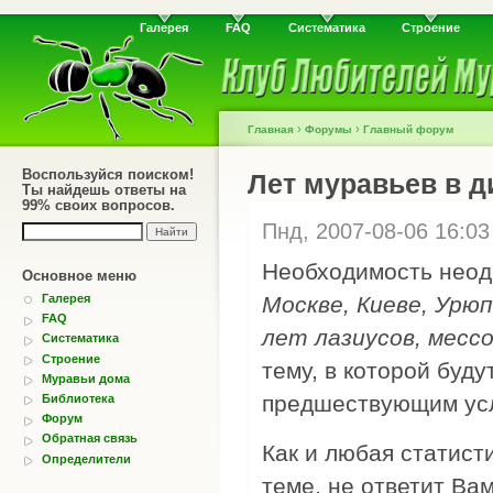
Галерея
FAQ
Систематика
Строение
›
›
Главная
Форумы
Главный форум
Воспользуйся поиском!
Лет муравьев в д
Ты найдешь ответы на
99% своих вопросов.
Пнд, 2007-08-06 16:0
Необходимость неодн
Основное меню
Галерея
Москве, Киеве, Урюпи
FAQ
лет лазиусов, мессоро
Систематика
Строение
тему, в которой буд
Муравьи дома
предшествующим усло
Библиотека
Форум
Обратная связь
Как и любая статист
Определители
теме, не ответит Ва