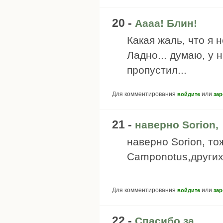
20 -
Аааа! Блин!
Какая жаль, что я н
Ладно... думаю, у н
пропустил...
Для комментирования
или
войдите
зар
21 -
наверно Sorion,
наверно Sorion, то
Camponotus,других 
Для комментирования
или
войдите
зар
22 -
Спасибо за