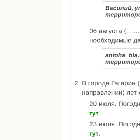
Василий, у
территори
06 августа (... .
необходимые д
antoha_bla
территори
В городе Гагарин (
направлении) лет 
20 июля. Погод
.
тут
23 июля. Погод
.
тут