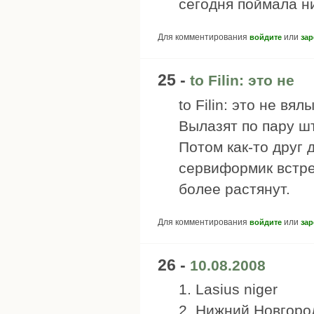
сегодня поймала н
Для комментирования
или
войдите
зар
25 -
to Filin: это не
to Filin: это не вя
Вылазят по пару ш
Потом как-то друг 
сервиформик встре
более растянут.
Для комментирования
или
войдите
зар
26 -
10.08.2008
1. Lasius niger
2. Нижний Новгоро