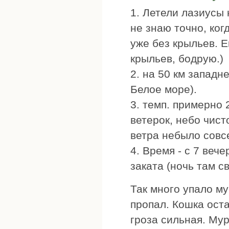
1. Летели лазиусы 
не знаю точно, ког
уже без крыльев. 
крыльев, бодрую.)
2. на 50 км западн
Белое море).
3. темп. примерно 
ветерок, небо чист
ветра небыло совсе
4. Время - с 7 вече
заката (ночь там св
Так много упало м
пропал. Кошка оста
гроза сильная. Му