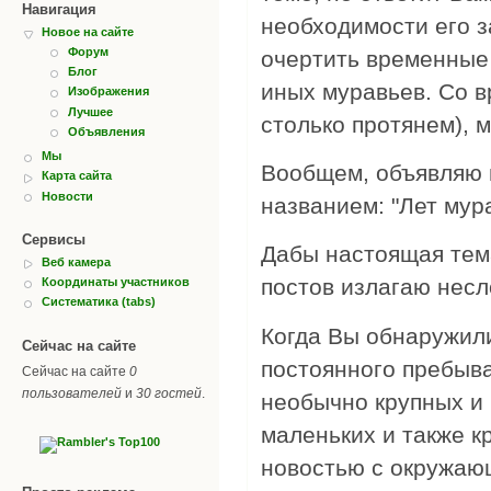
Навигация
необходимости его з
Новое на сайте
Форум
очертить временные 
Блог
иных муравьев. Со в
Изображения
Лучшее
столько протянем),
Объявления
Мы
Вообщем, объявляю 
Карта сайта
Новости
названием: "Лет мур
Сервисы
Дабы настоящая тем
Веб камера
постов излагаю нес
Координаты участников
Систематика (tabs)
Когда Вы обнаружили
Сейчас на сайте
постоянного пребыв
Сейчас на сайте
0
пользователей
и
30 гостей
.
необычно крупных и 
маленьких и также к
новостью с окружаю