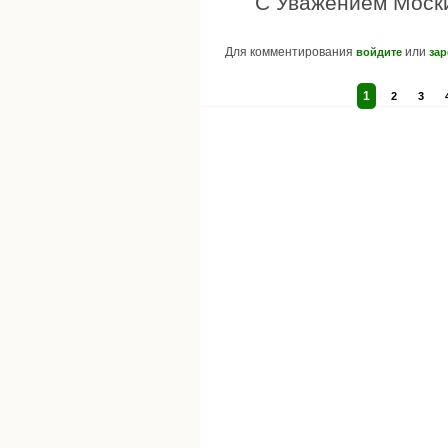
С Уважением Моск
Для комментирования
или
войдите
зар
1
2
3