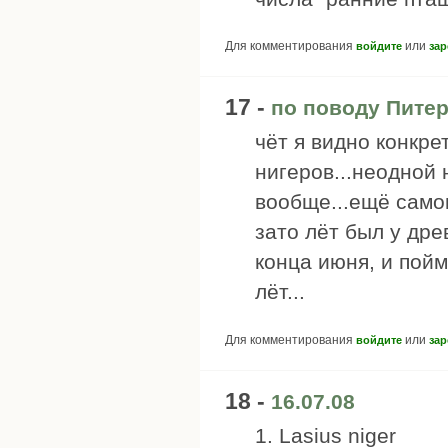
Для комментирования
или
войдите
зар
17 -
по поводу Питер
чёт я видно конкре
нигеров...неодной 
вообще...ещё самок
зато лёт был у дре
конца июня, и пойма
лёт...
Для комментирования
или
войдите
зар
18 -
16.07.08
1. Lasius niger