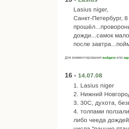
Lasius niger,
Санкт-Петербург, 8
прошёл...проворон
дожди...самок мало
после завтра...пойм
Для комментирования
или
войдите
зар
16 -
14.07.08
1. Lasius niger
2. Нижний Новгоро
3. 30C, духота, бе
4. толпами ползали
либо чееда дождей
числа "ранние пташ