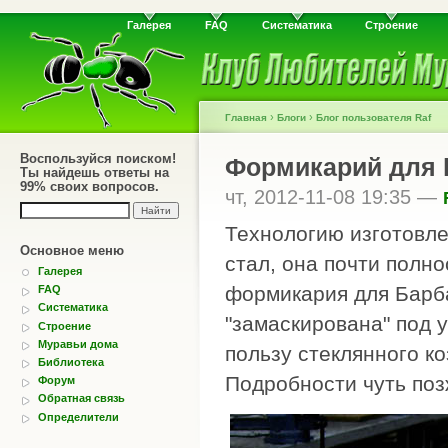
Галерея
FAQ
Систематика
Строение
›
›
Главная
Блоги
Блог пользователя Raf
Воспользуйся поиском!
Формикарий для h
Ты найдешь ответы на
99% своих вопросов.
чт, 2012-11-08 19:35 —
Технологию изготовле
Основное меню
стал, она почти полн
Галерея
формикария
для Барб
FAQ
Систематика
"замаскирована" под у
Строение
Муравьи дома
пользу стеклянного ко
Библиотека
Подробности чуть позже
Форум
Обратная связь
Определители