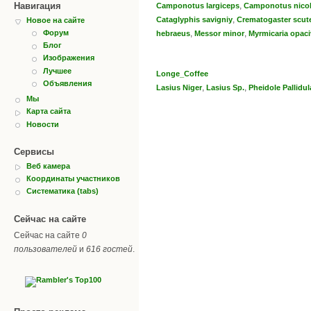
Навигация
,
Camponotus largiceps
Camponotus niсo
,
Cataglyphis savigniy
Crematogaster scute
Новое на сайте
,
,
Форум
hebraeus
Messor minor
Myrmicaria opaci
Блог
Изображения
Лучшее
Longe_Coffee
Объявления
,
,
Lasius Niger
Lasius Sp.
Pheidole Pallidul
Мы
Карта сайта
Новости
Сервисы
Веб камера
Координаты участников
Систематика (tabs)
Сейчас на сайте
Сейчас на сайте
0
пользователей
и
616 гостей
.