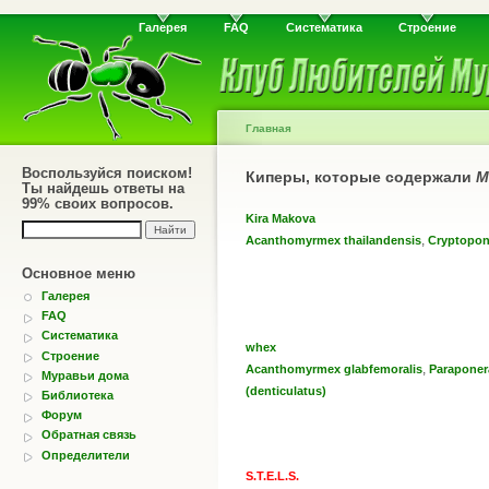
Галерея
FAQ
Систематика
Строение
Главная
Воспользуйся поиском!
Киперы, которые содержали
M
Ты найдешь ответы на
99% своих вопросов.
Kira Makova
,
Acanthomyrmex thailandensis
Cryptopon
Основное меню
Галерея
FAQ
Систематика
whex
Строение
,
Acanthomyrmex glabfemoralis
Paraponer
Муравьи дома
(denticulatus)
Библиотека
Форум
Обратная связь
Определители
S.T.E.L.S.