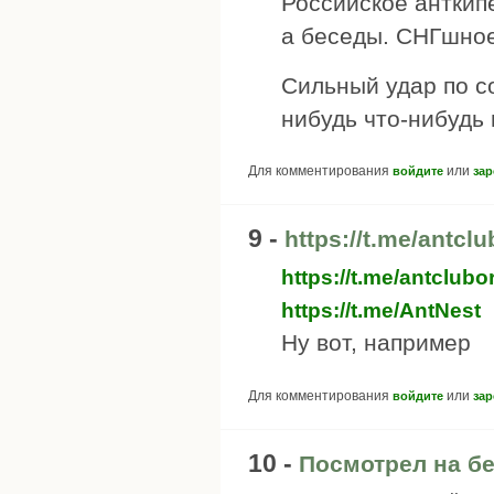
Российское анткипе
а беседы. СНГшное 
Сильный удар по с
нибудь что-нибудь 
Для комментирования
или
войдите
зар
9 -
https://t.me/antcl
https://t.me/antclub
https://t.me/AntNest
Ну вот, например
Для комментирования
или
войдите
зар
10 -
Посмотрел на бе