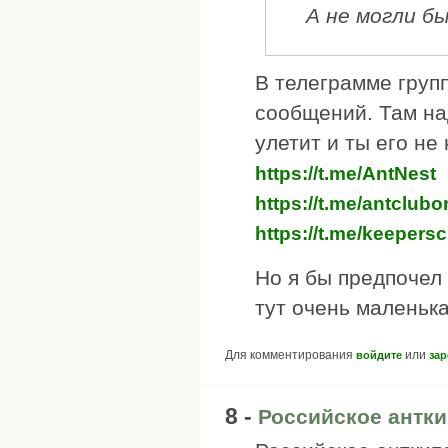
А не могли б
В телеграмме групп
сообщений. Там на
улетит и ты его не
https://t.me/AntNest
https://t.me/antclub
https://t.me/keepers
Но я бы предпочел
тут очень маленька
Для комментирования
или
войдите
зар
8 -
Российское антк