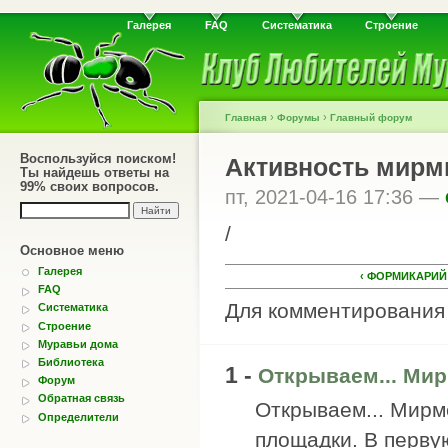
Галерея
FAQ
Систематика
Строение
›
›
Главная
Форумы
Главный форум
Воспользуйся поиском!
Активность мирми
Ты найдешь ответы на
99% своих вопросов.
пт, 2021-04-16 17:36 —
/
Основное меню
Галерея
‹ ФОРМИКАРИЙ
FAQ
Для комментировани
Систематика
Строение
Муравьи дома
Библиотека
1 -
Открываем... Ми
Форум
Обратная связь
Открываем... Мирм
Определители
площадки. В первую