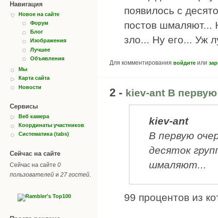
Навигация
появилось с десято
Новое на сайте
постов шмаляют... Н
Форум
Блог
зло... Ну его... У
Изображения
Лучшее
Объявления
Для комментирования
или
войдите
зар
Мы
Карта сайта
Новости
2 -
kiev-ant В первую
Сервисы
Веб камера
kiev-ant
Координаты участников
В первую очер
Систематика (tabs)
десяток груп
Сейчас на сайте
шмаляют...
Сейчас на сайте
0
пользователей
и
27 гостей
.
99 процентов из к