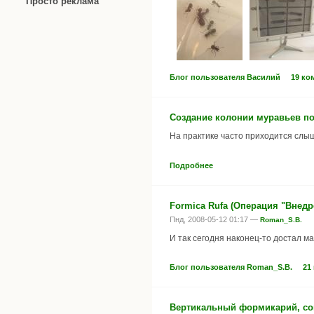
Просто реклама
Блог пользователя Василий
19 ко
Создание колонии муравьев по
На практике часто приходится слы
Подробнее
Formica Rufa (Операция "Внедр
Пнд, 2008-05-12 01:17 —
Roman_S.B.
И так сегодня наконец-то достал м
Блог пользователя Roman_S.B.
21
Вертикальный формикарий, сов