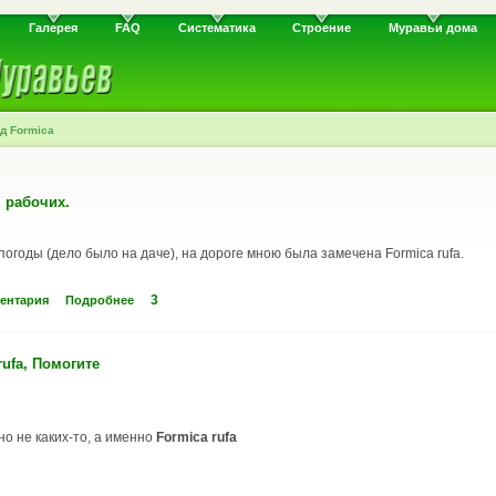
Галерея
FAQ
Систематика
Строение
Муравьи дома
д Formica
 рабочих.
погоды (дело было на даче), на дороге мною была замечена Formica rufa.
3
ентария
Подробнее
rufa, Помогите
но не каких-то, а именно
Formica rufa