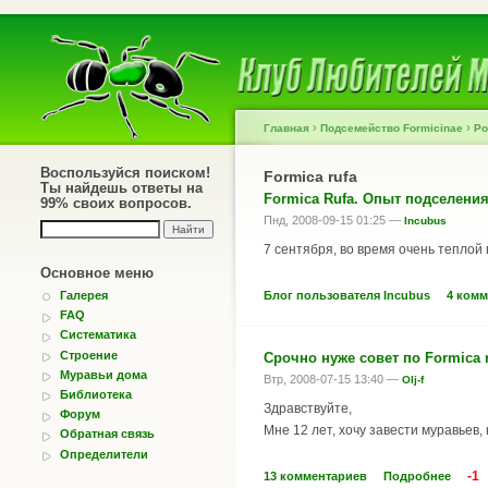
›
›
Главная
Подсемейство Formicinae
Ро
Воспользуйся поиском!
Formica rufa
Ты найдешь ответы на
Formica Rufa. Опыт подселения
99% своих вопросов.
Пнд, 2008-09-15 01:25 —
Incubus
7 сентября, во время очень теплой 
Основное меню
Блог пользователя Incubus
4 комм
Галерея
FAQ
Систематика
Строение
Срочно нуже совет по Formica 
Муравьи дома
Втр, 2008-07-15 13:40 —
Olj-f
Библиотека
Здравствуйте,
Форум
Мне 12 лет, хочу завести муравьев, 
Обратная связь
Определители
-1
13 комментариев
Подробнее