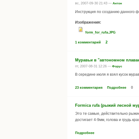
вс, 2007-09-30 21:43 —
Антон
Инструкция по созданию данного 
Изображения:
form_for_rufa.JPG
2
1 комментарий
Муравьи в "автономном плава
пт, 2007-08-31 12:26 —
Форус
В середине июля я взял кусок мура
0
23 комментария
Подробнее
Formica rufa (рыжий лесной му
Это те самые, действительно рыжие
достигает 4-9мм, голова и грудь к
Подробнее