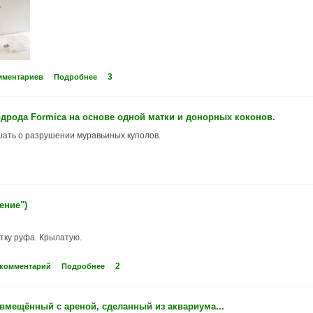
3
мментариев
Подробнее
дрода Formica на основе одной матки и донорных коконов.
шать о разрушении муравьиных куполов.
ение")
атку руфа. Крылатую.
2
 комментарий
Подробнее
мещённый с ареной, сделанный из аквариума...