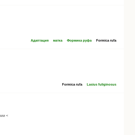
Адаптация
матка
Формика руфа
Formica rufa
Formica rufa
Lasius fuliginosus
нии <