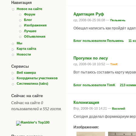
Навигация
Новое на сайте
Адаптация Руф
Форум
Блог
ср, 2008-06-25 06:08 —
Пельмень
Изображения
Обещал написать как пройдёт адап
Лучшее
Объявления
Блог пользователя Пельмень
11 
Мы
Карта сайта
Новости
Прогулки по лесу
ср, 2008-06-18 10:52 —
TimK
Сервисы
Вот пытаюсь составить карту мурав
Веб камера
Координаты участников
Систематика (tabs)
Блог пользователя TimK
213 комм
Сейчас на сайте
Колонизация
Сейчас на сайте
0
Втр, 2008-06-10 14:21 —
пользователей
и
552 гостя
.
Василий
Сегодня доделал формикариум верт
Изображения: