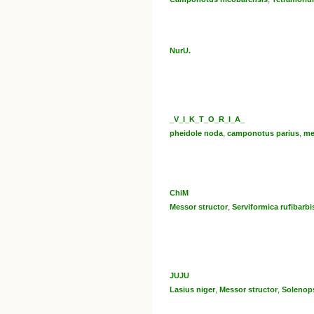
NurU.
_V_I_K_T_O_R_I_A_
,
,
pheidole noda
camponotus parius
me
ChiM
,
Messor structor
Serviformica rufibarbi
JUJU
,
,
Lasius niger
Messor structor
Solenops