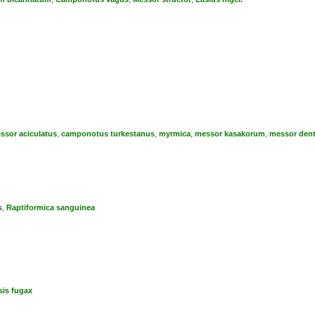
,
,
,
,
ssor aciculatus
camponotus turkestanus
myrmica
messor kasakorum
messor dent
,
s
Raptiformica sanguinea
is fugax