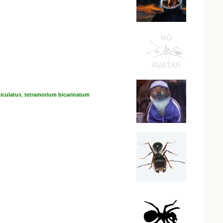
,
iculatus
tetramorium bicarinatum