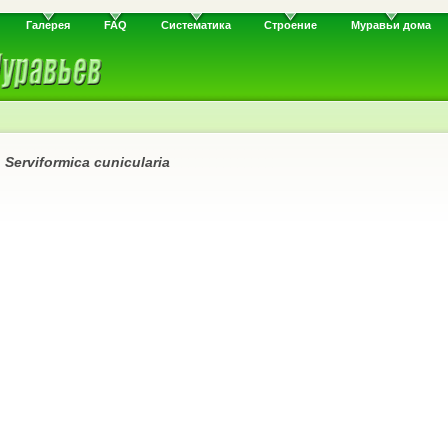
Галерея
FAQ
Систематика
Строение
Муравьи дома
и
Serviformica cunicularia