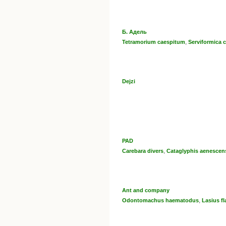
Б. Адель
,
Tetramorium caespitum
Serviformica c
Dejzi
PAD
,
Carebara divers
Cataglyphis aenescen
Ant and company
,
Odontomachus haematodus
Lasius f