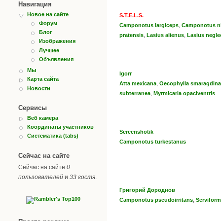
Навигация
Новое на сайте
S.T.E.L.S.
Форум
,
Camponotus largiceps
Camponotus ni
Блог
,
,
pratensis
Lasius alienus
Lasius negle
Изображения
Лучшее
Объявления
Мы
Igorr
Карта сайта
,
Atta mexicana
Oecophylla smaragdina
Новости
,
subterranea
Myrmicaria opaciventris
Сервисы
Веб камера
Координаты участников
Screenshotik
Систематика (tabs)
Camponotus turkestanus
Сейчас на сайте
Сейчас на сайте
0
пользователей
и
33 гостя
.
Григорий Дороднов
,
Camponotus pseudoirritans
Serviform