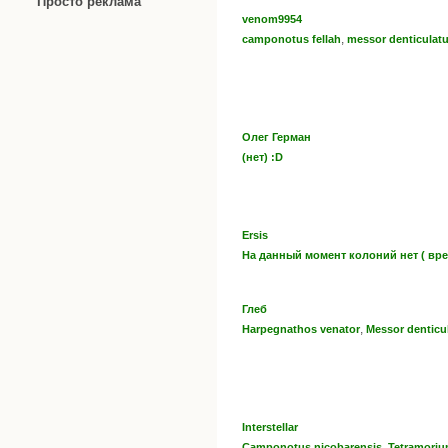
Просто реклама
venom9954
,
camponotus fellah
messor denticulat
Олег Герман
(нет) :D
Ersis
На данный момент колоний нет ( вр
Глеб
,
Harpegnathos venator
Messor denticu
Interstellar
,
Camponotus nicobarensis
Tetramoriu