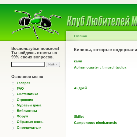
Главная
Воспользуйся поиском!
Киперы, которые содержал
Ты найдешь ответы на
99% своих вопросов.
камп
Aphaenogaster cf. muschtaidica
Основное меню
Галерея
Андрей
FAQ
Систематика
Строение
Муравьи дома
Библиотека
Форум
Skillet
Обратная связь
Camponotus nicobarensis
Определители