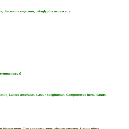
,
,
us
diacamma rugosum
cataglyphis aenescens
еменная мера)
,
,
,
latus
Lasius umbratus
Lasius fuliginosus
Camponotus herculeanus
,
,
,
m bicarinatum
Camponotus vagus
Messor structor
Lasius niger.