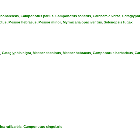
,
,
,
,
сobarensis
Camponotus parius
Camponotus sanctus
Carebara diversa
Cataglyphi
,
,
,
,
ctus
Messor hebraeus
Messor minor
Myrmicaria opaciventris
Solenopsis fugax
,
,
,
,
,
Cataglyphis nigra
Messor ebeninus
Messor hebraeus
Camponotus barbaricus
Ca
,
ica rufibarbis
Camponotus singularis