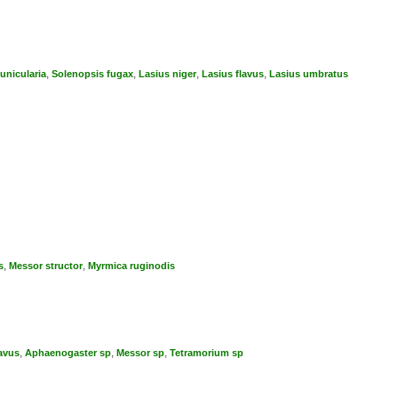
,
,
,
,
unicularia
Solenopsis fugax
Lasius niger
Lasius flavus
Lasius umbratus
,
,
s
Messor structor
Myrmica ruginodis
,
,
,
lavus
Aphaenogaster sp
Messor sp
Tetramorium sp