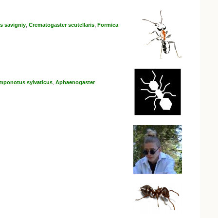
,
,
s savigniy
Crematogaster scutellaris
Formica
,
mponotus sylvaticus
Aphaenogaster